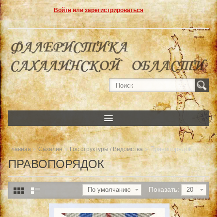
Войти
или
зарегистрироваться
»
»
» Правопорядок
Главная
Сахалин
Гос.структуры / Ведомства
ПРАВОПОРЯДОК
Показать:
По умолчанию
20