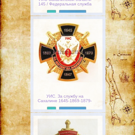
145 / Федеральная служба
исполнения наказаний
Подробнее
УИС. За службу на
Сахалине 1645-1869-1879-
1947
Подробнее