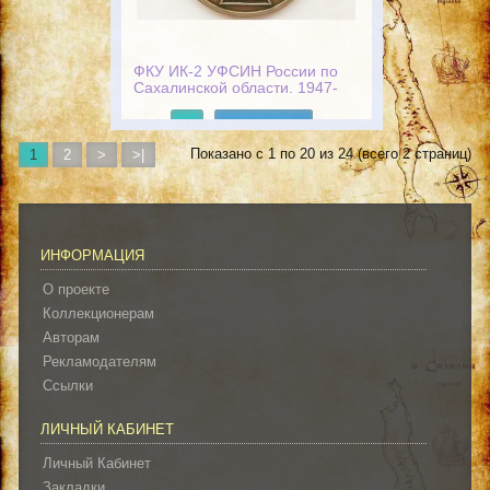
ФКУ ИК-2 УФСИН России по
Сахалинской области. 1947-
2012
Подробнее
Показано с 1 по 20 из 24 (всего 2 страниц)
1
2
>
>|
ИНФОРМАЦИЯ
О проекте
Коллекционерам
Авторам
Рекламодателям
Ссылки
ЛИЧНЫЙ КАБИНЕТ
Личный Кабинет
Закладки