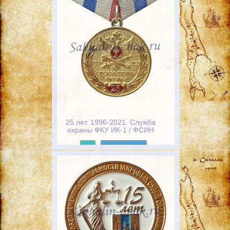
25 лет. 1996-2021. Служба
охраны ФКУ ИК-1 / ФСИН
России. Надежная защита.
Верность долгу
Подробнее