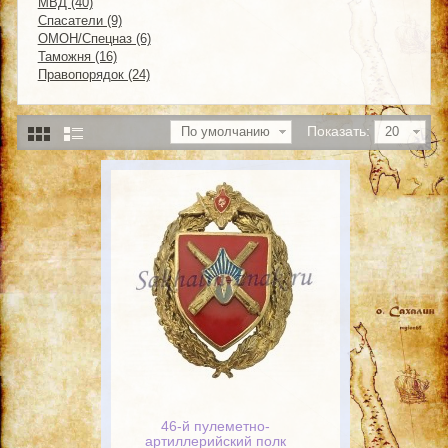
МВД (40)
Спасатели (9)
ОМОН/Спецназ (6)
Таможня (16)
Правопорядок (24)
Показать:
По умолчанию
20
46-й пулеметно-
артиллерийский полк