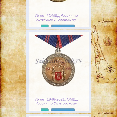
75 лет / ОМВД России по
Холмскому городскому
округу. 1947-2022
Подробнее
75 лет 1946-2021. ОМВД
России по Углегорскому
городскому округу.
Сахалинская область /
Подробнее
Министерство внутренних