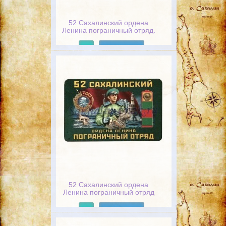
52 Сахалинский ордена
Ленина пограничный отряд.
За службу на границе /
Хранить державу долг и
Подробнее
честь. Пограничные войска
52 Сахалинский ордена
Ленина пограничный отряд
Подробнее