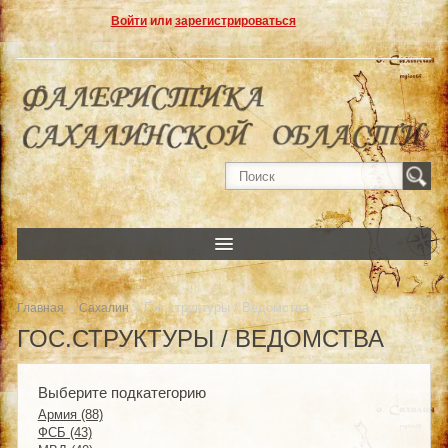
Войти
или
зарегистрироваться
»
» Гос.структуры / Ведомства
Главная
Сахалин
ГОС.СТРУКТУРЫ / ВЕДОМСТВА
Выберите подкатегорию
Армия (88)
ФСБ (43)