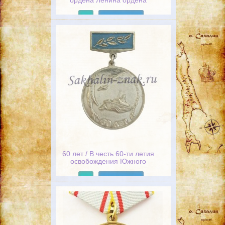
ордена Ленина ордена
Александра Невского
пограничный отряд. 1926
Подробнее
60 лет / В честь 60-ти летия
освобождения Южного
Сахалина и Курильских
островов от японских
Подробнее
милитаристов