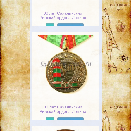
90 лет Сахалинский
Рижский ордена Ленина
знака почетного чекиста
пограничный отряд 1925-
Подробнее
2015
90 лет Сахалинский
Рижский ордена Ленина
знака почетного чекиста
пограничный отряд 1925-
Подробнее
2015