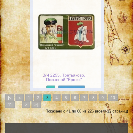
В/Ч 2255. Третьяково.
Позывной "Ёршик"
Подробнее
|<
<
1
2
3
4
5
6
7
8
9
10
11
....
>
>|
Показано с 41 по 60 из 226 (всего 12 страниц)