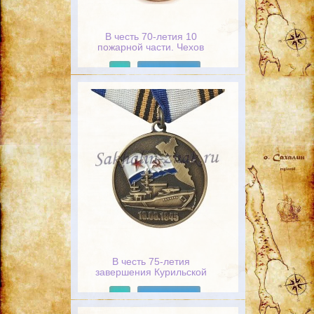
В честь 70-летия 10
пожарной части. Чехов
Сахалин / 70. 1947-2017
Подробнее
В честь 75-летия
завершения Курильской
десантной операции /
18.08.1945
Подробнее