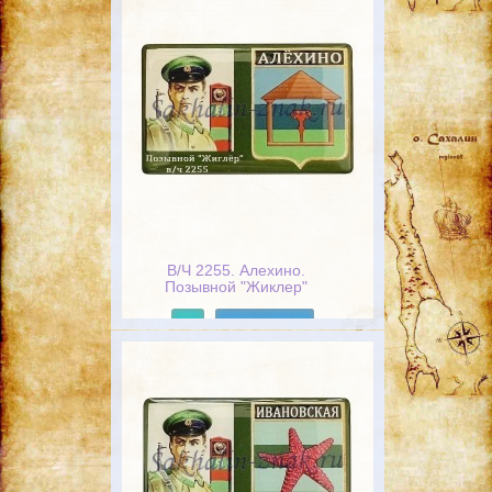
В/Ч 2255. Алехино.
Позывной "Жиклер"
Подробнее