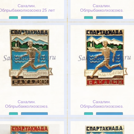
Сахалин.
Сахалин.
Облрыбакколхозсоюз 25 лет
Облрыбакколхозсоюз.
Колхоз "Дружба"
Подробнее
Подробнее
Сахалин.
Сахалин.
Облрыбакколхозсоюз.
Облрыбакколхозсоюз.
Спартакиада
Спартакиада
Подробнее
Подробнее