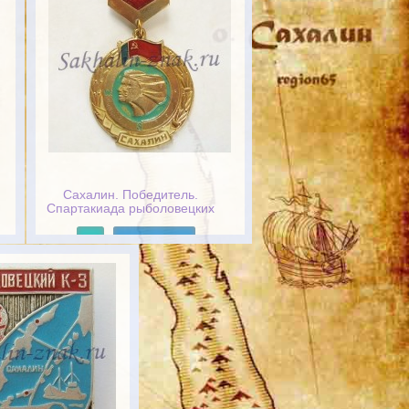
Сахалин. Победитель.
Спартакиада рыболовецких
колхозов области
Подробнее