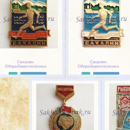
Сахалин.
Сахалин.
Облрыбакколхозсоюз.
Облрыбакколхозсоюз.
Спартакиада
Спартакиада
Подробнее
Подробнее