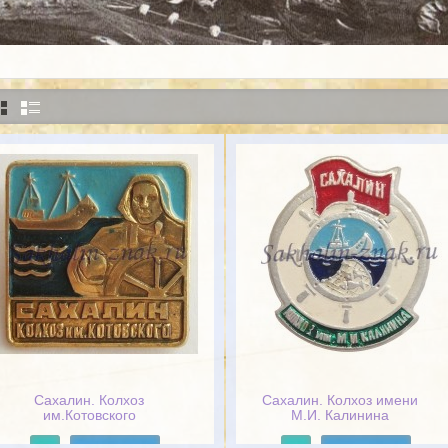
Сахалин. Колхоз
Сахалин. Колхоз имени
им.Котовского
М.И. Калинина