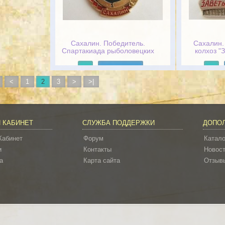
Сахалин. Победитель.
Сахалин.
Спартакиада рыболовецких
колхоз "
колхозов области
Подробнее
<
1
2
3
>
>|
 КАБИНЕТ
СЛУЖБА ПОДДЕРЖКИ
ДОПО
Кабинет
Форум
Катало
и
Контакты
Новос
а
Карта сайта
Отзывы