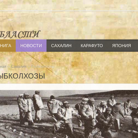
КНИГА
НОВОСТИ
САХАЛИН
КАРАФУТО
ЯПОНИЯ
»
» Рыбколхозы
вная
Сахалин
ЫБКОЛХОЗЫ