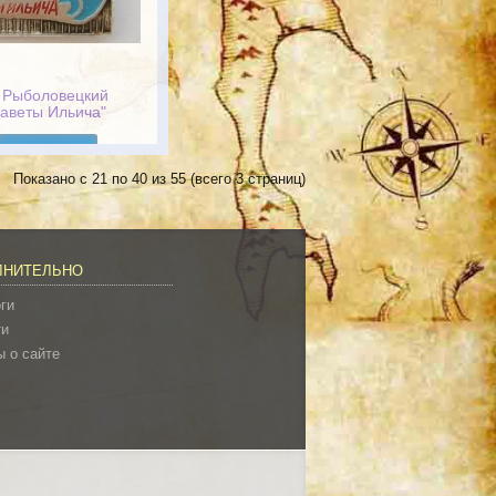
 Рыболовецкий
Заветы Ильича"
Подробнее
Показано с 21 по 40 из 55 (всего 3 страниц)
ЛНИТЕЛЬНО
ги
ти
 о сайте