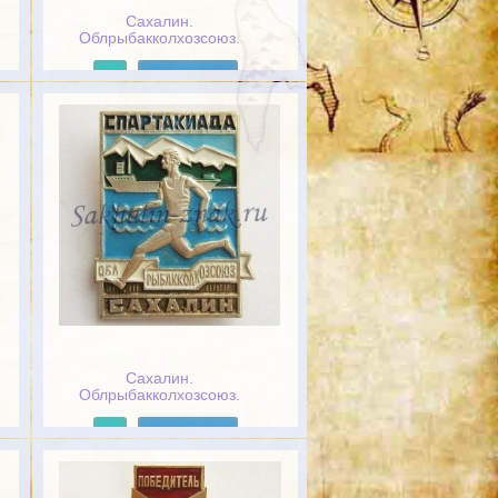
Сахалин.
Облрыбакколхозсоюз.
Колхоз "Красная заря"
Подробнее
Сахалин.
Облрыбакколхозсоюз.
Спартакиада
Подробнее