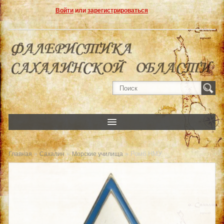
Войти
или
зарегистрироваться
»
»
» Ромб НМУ
Главная
Сахалин
Морские училища