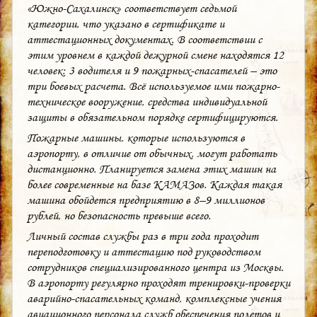
«Южно-Сахалинск» соответствует седьмой
категории, что указано в сертификате и
аттестационных документах. В соответствии с
этим уровнем в каждой дежурной смене находятся 12
человек: 3 водителя и 9 пожарных-спасателей – это
три боевых расчета. Всё используемое ими пожарно-
техническое вооружение, средства индивидуальной
защиты в обязательном порядке сертифицируются.
Пожарные машины, которые используются в
аэропорту, в отличие от обычных, могут работать
дистанционно. Планируется замена этих машин на
более современные на базе КАМАЗов. Каждая такая
машина обойдется предприятию в 8–9 миллионов
рублей, но безопасность превыше всего.
Личный состав службы раз в три года проходит
переподготовку и аттестацию под руководством
сотрудников специализированного центра из Москвы.
В аэропорту регулярно проходят тренировки-проверки
аварийно-спасательных команд, комплексные учения
авиационного персонала служб обеспечения полетов и