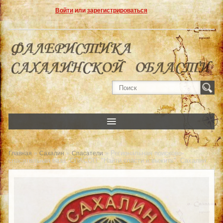
Войти
или
зарегистрироваться
»
»
» Региональная поисково-
Главная
Сахалин
Спасатели
спасательная база. СПАСОП. "Найти,спасти и выжить". Сахалин