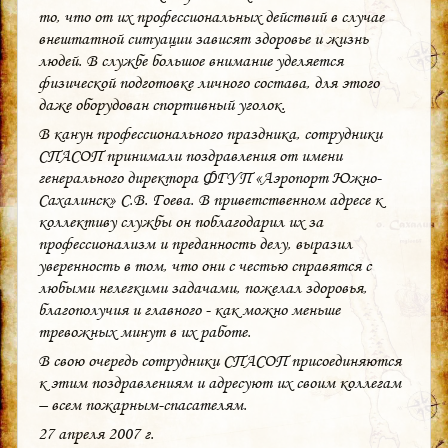
то, что от их профессиональных действий в случае
внештатной ситуации зависят здоровье и жизнь
людей. В службе большое внимание уделяется
физической подготовке личного состава, для этого
даже оборудован спортивный уголок.
В канун профессионального праздника, сотрудники
СПАСОП принимали поздравления от имени
генерального директора ФГУП «Аэропорт Южно-
Сахалинск» С.В. Гоева. В приветственном адресе к
коллективу службы он поблагодарил их за
профессионализм и преданность делу, выразил
уверенность в том, что они с честью справятся с
любыми нелегкими задачами, пожелал здоровья,
благополучия и главного - как можно меньше
тревожных минут в их работе.
В свою очередь сотрудники СПАСОП присоединяются
к этим поздравлениям и адресуют их своим коллегам
– всем пожарным-спасателям.
27 апреля 2007 г.