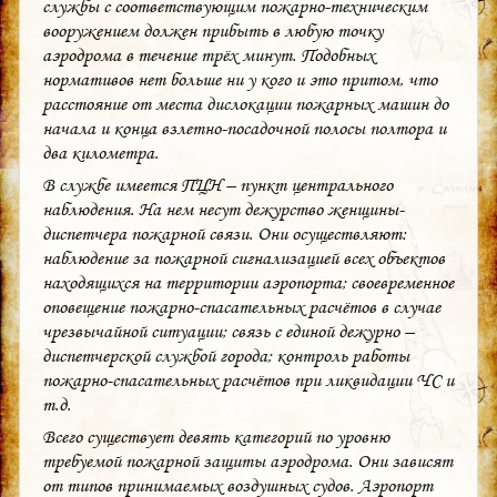
службы с соответствующим пожарно-техническим
вооружением должен прибыть в любую точку
аэродрома в течение трёх минут. Подобных
нормативов нет больше ни у кого и это притом, что
расстояние от места дислокации пожарных машин до
начала и конца взлетно-посадочной полосы полтора и
два километра.
В службе имеется ПЦН – пункт центрального
наблюдения. На нем несут дежурство женщины-
диспетчера пожарной связи. Они осуществляют:
наблюдение за пожарной сигнализацией всех объектов
находящихся на территории аэропорта; своевременное
оповещение пожарно-спасательных расчётов в случае
чрезвычайной ситуации; связь с единой дежурно –
диспетчерской службой города; контроль работы
пожарно-спасательных расчётов при ликвидации ЧС и
т.д.
Всего существует девять категорий по уровню
требуемой пожарной защиты аэродрома. Они зависят
от типов принимаемых воздушных судов. Аэропорт