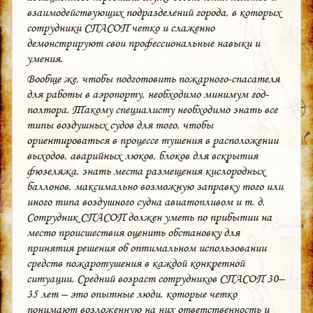
взаимодействующих подразделений города, в которых
сотрудники СПАСОП четко и слаженно
демонстрируют свои профессиональные навыки и
умения.
Вообще же, чтобы подготовить пожарного-спасателя
для работы в аэропорту, необходимо минимум год-
полтора. Такому специалисту необходимо знать все
типы воздушных судов для того, чтобы
ориентироваться в процессе тушения в расположении
выходов, аварийных люков, блоков для вскрытия
фюзеляжа, знать места размещения кислородных
баллонов, максимально возможную заправку того или
иного типа воздушного судна авиатопливом и т. д.
Сотрудник СПАСОП должен уметь по прибытии на
место происшествия оценить обстановку для
принятия решения об оптимальном использовании
средств пожаротушения в каждой конкретной
ситуации. Средний возраст сотрудников СПАСОП 30–
35 лет – это опытные люди, которые четко
понимают возложенную на них ответственность и