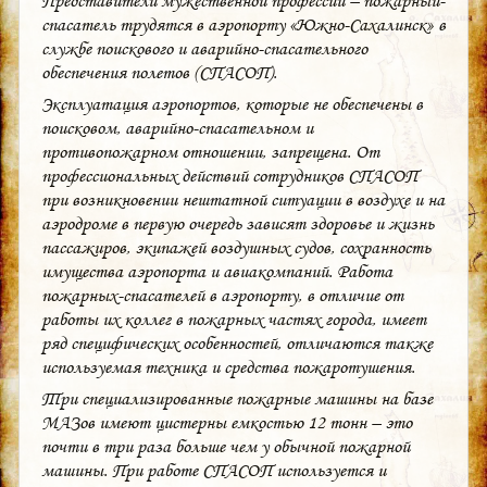
Представители мужественной профессии – пожарный-
спасатель трудятся в аэропорту «Южно-Сахалинск» в
службе поискового и аварийно-спасательного
обеспечения полетов (СПАСОП).
Эксплуатация аэропортов, которые не обеспечены в
поисковом, аварийно-спасательном и
противопожарном отношении, запрещена. От
профессиональных действий сотрудников СПАСОП
при возникновении нештатной ситуации в воздухе и на
аэродроме в первую очередь зависят здоровье и жизнь
пассажиров, экипажей воздушных судов, сохранность
имущества аэропорта и авиакомпаний. Работа
пожарных-спасателей в аэропорту, в отличие от
работы их коллег в пожарных частях города, имеет
ряд специфических особенностей, отличаются также
используемая техника и средства пожаротушения.
Три специализированные пожарные машины на базе
МАЗов имеют цистерны емкостью 12 тонн – это
почти в три раза больше чем у обычной пожарной
машины. При работе СПАСОП используется и