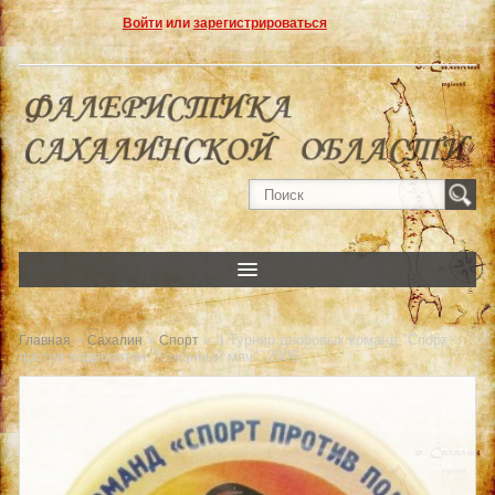
Войти
или
зарегистрироваться
»
»
» II Турнир дворовых команд "Спорт
Главная
Сахалин
Спорт
против подворотни-"Кожанный мяч". 2005