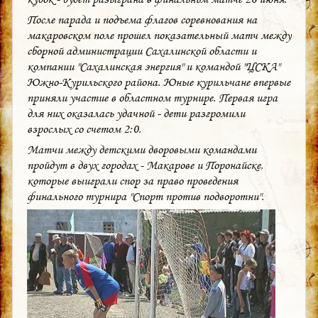
После парада и подъема флагов соревнования на
макаровском поле прошел показательный матч между
сборной администрации Сахалинской области и
компании "Сахалинская энергия" и командой "ЦСКА"
Южно-Курильского района. Юные курильчане впервые
приняли участие в областном турнире. Первая игра
для них оказалась удачной - дети разгромили
взрослых со счетом 2:0.
Матчи между детскими дворовыми командами
пройдут в двух городах - Макарове и Поронайске,
которые выиграли спор за право проведения
финального турнира "Спорт против подворотни".