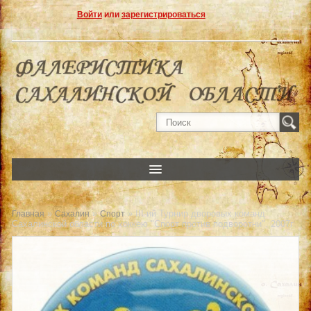
Войти
или
зарегистрироваться
»
»
» III-ий Турнир дворовых команд
Главная
Сахалин
Спорт
Сахалинской области по хоккею "Спорт против подворотни". 2007г