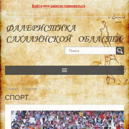
Войти
или
зарегистрироваться
»
» Спорт
Главная
Сахалин
СПОРТ