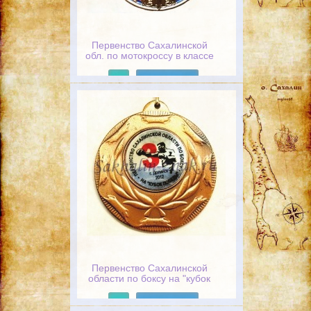
Первенство Сахалинской
обл. по мотокроссу в классе
85 см3. III Этап 04.08.2013г.
с.Правда. СООО "ОФМС". I
Подробнее
Место
Первенство Сахалинской
области по боксу на "кубок
Победы". г.Долинск 2012 г. III
Место
Подробнее