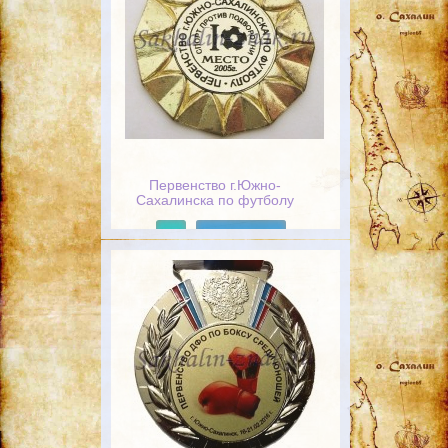
Первенство г.Южно-
Сахалинска по футболу
"Спорт против подворотни".
I Место 2005г.
Подробнее