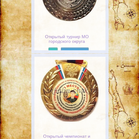
Открытый турнир МО
городского округа
"Охинский" по боксу. 9-11
января 2015г. 2 Место
Подробнее
Открытый чемпионат и