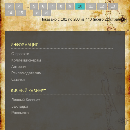
|<
<
....
5
6
7
8
9
10
11
12
13
14
15
....
>
>|
Показано с 181 по 200 из 440 (всего 22 страниц)
ИНФОРМАЦИЯ
О проекте
Коллекционерам
Авторам
Рекламодателям
Ссылки
ЛИЧНЫЙ КАБИНЕТ
Личный Кабинет
Закладки
Рассылка