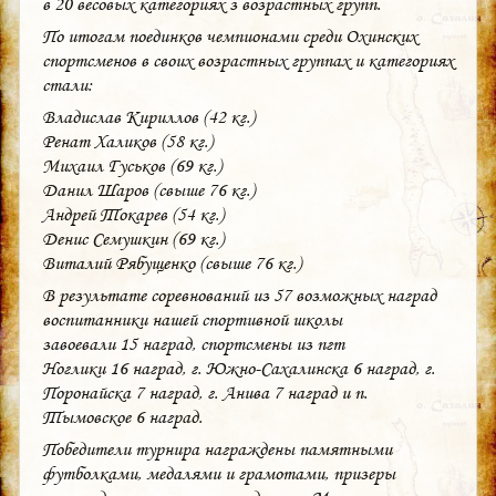
в 20 весовых категориях з возрастных групп.
По итогам поединков чемпионами среди Охинских
спортсменов в своих возрастных группах и категориях
стали:
Владислав Кириллов (42 кг.)
Ренат Халиков (58 кг.)
Михаил Гуськов (69 кг.)
Данил Шаров (свыше 76 кг.)
Андрей Токарев (54 кг.)
Денис Семушкин (69 кг.)
Виталий Рябущенко (свыше 76 кг.)
В результате соревнований из 57 возможных наград
воспитанники нашей спортивной школы
завоевали 15 наград, спортсмены из пгт
Ноглики 16 наград, г. Южно-​Сахалинска 6 наград, г.
Поронайска 7 наград, г. Анива 7 наград и п.
Тымовское 6 наград.
Победители турнира награждены памятными
футболками, медалями и грамотами, призеры