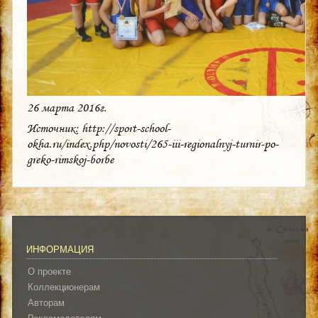
26 марта 2016г.
Источник: http://sport-school-
okha.ru/index.php/novosti/265-iii-regionalnyj-turnir-po-
greko-rimskoj-borbe
ИНФОРМАЦИЯ
О проекте
Коллекционерам
Авторам