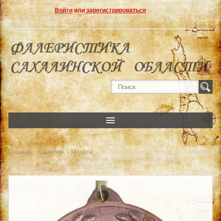
Войти
или
зарегистрироваться
»
»
» III Региональный турнир по греко-
Главная
Сахалин
Медали
римской борьбе посвященный памяти тренера-преподавателя
М.В.Ипатенкова. Март 2016 год. 3 место