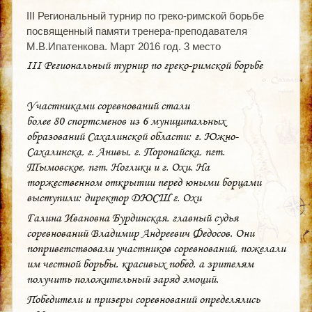
III Региональный турнир по греко-римской борьбе
посвященный памяти тренера-преподавателя
М.В.Ипатенкова. Март 2016 год. 3 место
III Региональный турнир по греко-​римской борьбе
Участниками соревнований стали
более 80 спортсменов из 6 муниципальных
образований Сахалинской области: г. Южно-​
Сахалинска, г. Анивы, г. Поронайска, пгт.
Тымовское, пгт. Ноглики и г. Охи. На
торжественном открытии перед юными борцами
выступили: директор ДЮСШ г. Охи
Галина Ивановна Бурдинская, главный судья
соревнований Владимир Андреевич Федосов. Они
поприветствовали участников соревнований, пожелали
им честной борьбы, красивых побед, а зрителям
получить положительный заряд эмоций.
Победители и призеры соревнований определялись