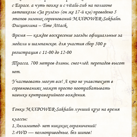
с Espace, а чуть позже и с vitalii-zub на полигоне
автошколы «За рулём» (он же 17-й км) проведено 5
этапов зимних соревнований MAXPOWER-Sakhalin.
Дисциплина – Time Attack.
Время — каждое воскресение заезды официальные за
медали и шампанское. для участия сбор 500 р
регистрация с 11-00 до 12-00
Трасса, 700 метров длины, снег+лёд, перепадов высот
нет.
Участвовать могут все! А кто не учавствкует в
соревнованиях может просто поотрабатывать
навыки контраварийного вождения.
Гонки MAXPOWER-Sakhalin лучший круг на время
классы:
1.Анлимитед- нет никаких ограничений!
2.4WD — полноприводные, без шипов!