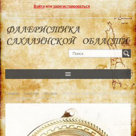
Войти
или
зарегистрироваться
»
»
» MaxPower Sakhalin класс 4WD шипы.
Главная
Сахалин
Медали
ООО"За рулем" III Место