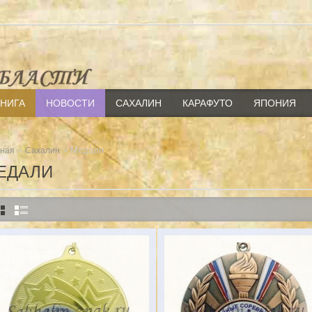
КНИГА
НОВОСТИ
САХАЛИН
КАРАФУТО
ЯПОНИЯ
»
» Медали
вная
Сахалин
ЕДАЛИ