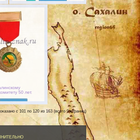
Подробнее
алинскому
омитету 50 лет.
1997г
Подробнее
оказано с 101 по 120 из 163 (всего 9 страниц)
ЛНИТЕЛЬНО