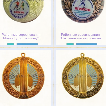
Районные соревнования
Районные соревнования
"Мини-футбол в школу" I
"Открытие зимнего сезона
место. пгт.Ноглики
по лыжным гонкам" III
место. с.Горнозаводск,
Подробнее
Подробнее
Январь 2013