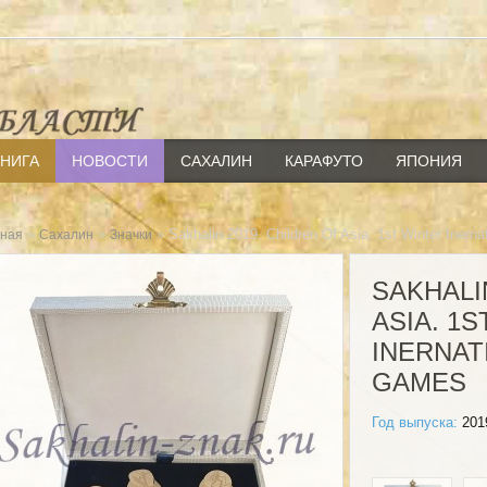
КНИГА
НОВОСТИ
САХАЛИН
КАРАФУТО
ЯПОНИЯ
»
»
» Sakhalin 2019. Children Of Asia. 1st Winter Inеrn
вная
Сахалин
Значки
SAKHALI
ASIA. 1
INЕRNAT
GAMES
Год выпуска:
201