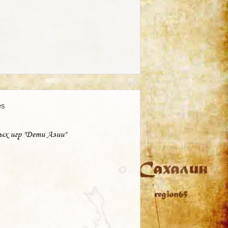
es
ых игр "Дети Азии"