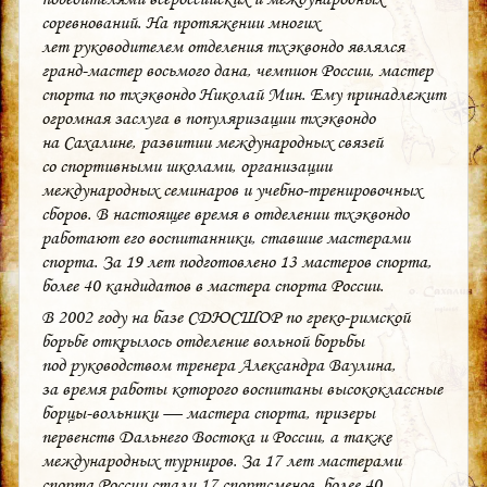
соревнований. На протяжении многих
лет руководителем отделения тхэквондо являлся
гранд-мастер восьмого дана, чемпион России, мастер
спорта по тхэквондо Николай Мин. Ему принадлежит
огромная заслуга в популяризации тхэквондо
на Сахалине, развитии международных связей
со спортивными школами, организации
международных семинаров и учебно-тренировочных
сборов. В настоящее время в отделении тхэквондо
работают его воспитанники, ставшие мастерами
спорта. За 19 лет подготовлено 13 мастеров спорта,
более 40 кандидатов в мастера спорта России.
В 2002 году на базе СДЮСШОР по греко-римской
борьбе открылось отделение вольной борьбы
под руководством тренера Александра Ваулина,
за время работы которого воспитаны высококлассные
борцы-вольники — мастера спорта, призеры
первенств Дальнего Востока и России, а также
международных турниров. За 17 лет мастерами
спорта России стали 17 спортсменов, более 40