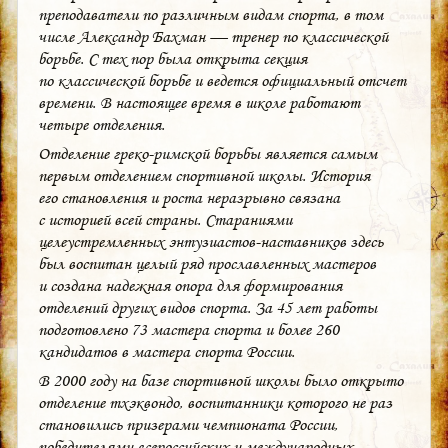
преподаватели по различным видам спорта, в том
числе Александр Бахман — тренер по классической
борьбе. С тех пор была открыта секция
по классической борьбе и ведется официальный отсчет
времени. В настоящее время в школе работают
четыре отделения.
Отделение греко-римской борьбы является самым
первым отделением спортивной школы. История
его становления и роста неразрывно связана
с историей всей страны. Стараниями
целеустремленных энтузиастов-наставников здесь
был воспитан целый ряд прославленных мастеров
и создана надежная опора для формирования
отделений других видов спорта. За 45 лет работы
подготовлено 73 мастера спорта и более 260
кандидатов в мастера спорта России.
В 2000 году на базе спортивной школы было открыто
отделение тхэквондо, воспитанники которого не раз
становились призерами чемпионата России,
победителями всероссийских и международных