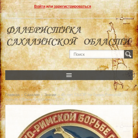
Войти
или
зарегистрироваться
»
»
» 45 лет СШОР по Греко-Римской
Главная
Сахалин
Значки
борьбе г.Южно-Сахалинск 2019