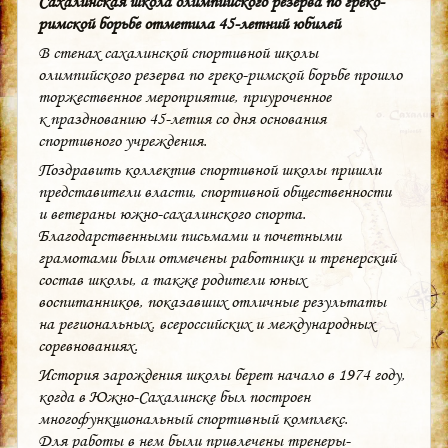
Сахалинская школа олимпийского резерва по греко-
римской борьбе отметила 45-летний юбилей
В стенах сахалинской спортивной школы
олимпийского резерва по греко-римской борьбе прошло
торжественное мероприятие, приуроченное
к празднованию 45-летия со дня основания
спортивного учреждения.
Поздравить коллектив спортивной школы пришли
представители власти, спортивной общественности
и ветераны южно-сахалинского спорта.
Благодарственными письмами и почетными
грамотами были отмечены работники и тренерский
состав школы, а также родители юных
воспитанников, показавших отличные результаты
на региональных, всероссийских и международных
соревнованиях.
История зарождения школы берет начало в 1974 году,
когда в Южно-Сахалинске был построен
многофункциональный спортивный комплекс.
Для работы в нем были привлечены тренеры-