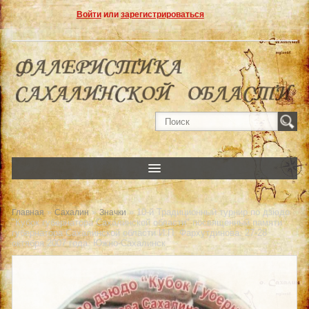
Войти
или
зарегистрироваться
»
»
» 10-й Традиционный турнир по дзюдо
Главная
Сахалин
Значки
"Кубок губернатора Сахалинской области" посвященный памяти
губернатора Сахалинской области И.П. Фархутдинова. 27-28
октября 2007 года. Южно-Сахалинск