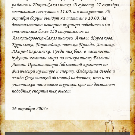
районов и Южно-Сахалинска. В субботу, 27 октября
состязания начнутся в 11.00, а в воскресенье, 28
октября борцы выйдут на татами в 10.00. За
девятилетнюю историю турнира победителями
становились более 150 спортсменов из
Александровска-Сахалинского, Анивы, Корсакова,
Курильска, Поронайска, поселка Правда, Холмска,
Южно-Сахалинска. Среди них был, в частности,
будущий чемпион мира по панкратиону Евгений
Лотин. Организаторы (областной комитет по
физической культуре и спорту, Федерация дзюдо и
самбо Сахалинской области) надеются, что и из
участников нынешнего турнира кто-то достигнет
подобных спортивных высот.
26 октября 2007г.