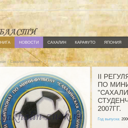
КНИГА
НОВОСТИ
САХАЛИН
КАРАФУТО
ЯПОНИЯ
»
»
» II Регулярный чемпионат по мини-футболу "Саха
вная
Сахалин
Значки
II РЕГУ
ПО МИН
"САХАЛ
СТУДЕНЧ
2007ГГ.
Год выпуска:
200