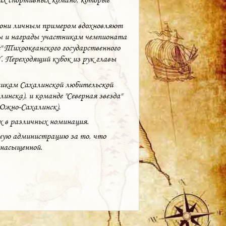
о они личным примером вдохновляют
зы и награды участникам чемпионата
с" Тихоокеанского государственного
. Переходящий кубок из рук главы
никам Сахалинской любительской
инска), и команде "Северная звезда"
(Южно-Сахалинск).
х в различных номинация.
ную администрацию за то, что
 насыщенной.