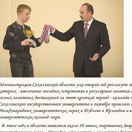
Администрация Сахалинской области уже второй год реализует э
которых - вовлечение молодых островитян в регулярные занятия 
самых заметных достижений за этот краткий период - команда 
Сахалинского государственного университета в октябре прошлого 
Международных университетских играх в Дублине в Ирландии и в
университетских команд мира.
- В этом году в области появится около 30 новых спортивных двор
приветственном слове. - Отрадно, что растет и количество детс