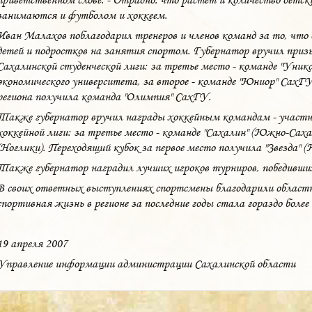
занимаются и футболом и хоккеем.
Иван Малахов поблагодарил тренеров и членов команд за то, чт
детей и подростков на занятия спортом. Губернатор вручил при
Сахалинской студенческой лиги: за третье место - команде "Уник
экономического университета, за второе - команде "Юниор" СахГУ
региона получила команда "Олимпия" СахГУ.
Также губернатор вручил награды хоккейным командам - участ
хоккейной лиги: за третье место - команде "Сахалин" (Южно-Сахал
(Ноглики). Переходящий кубок за первое место получила "Звезда" 
Также губернатор наградил лучших игроков турниров, победивши
В своих ответных выступлениях спортсмены благодарили област
спортивная жизнь в регионе за последние годы стала гораздо более
19 апреля 2007
Управление информации администрации Сахалинской области