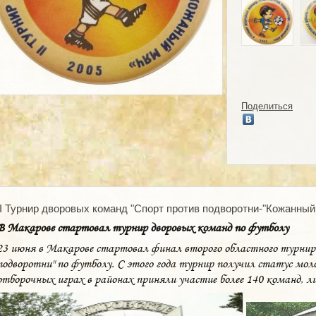
Поделиться
II Турнир дворовых команд "Спорт против подворотни-"Кожанный 
В Макарове стартовал турнир дворовых команд по футболу
23 июня в Макарове стартовал финал второго областного турнир
подворотни" по футболу. С этого года турнир получил статус мол
отборочных играх в районах приняли участие более 140 команд, л