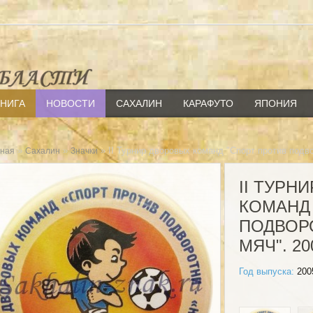
КНИГА
НОВОСТИ
САХАЛИН
КАРАФУТО
ЯПОНИЯ
»
»
» II Турнир дворовых команд "Спорт против подв
вная
Сахалин
Значки
II ТУРН
КОМАНД
ПОДВОР
МЯЧ". 20
Год выпуска:
200