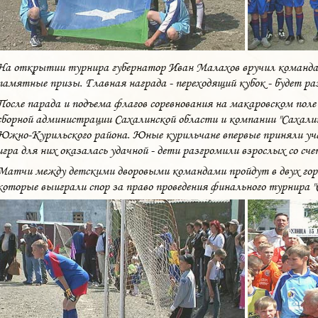
На открытии турнира губернатор Иван Малахов вручил командам
памятные призы. Главная награда - переходящий кубок - будет р
После парада и подъема флагов соревнования на макаровском по
сборной администрации Сахалинской области и компании "Сахалин
Южно-Курильского района. Юные курильчане впервые приняли уча
игра для них оказалась удачной - дети разгромили взрослых со сче
Матчи между детскими дворовыми командами пройдут в двух горо
которые выиграли спор за право проведения финального турнира "