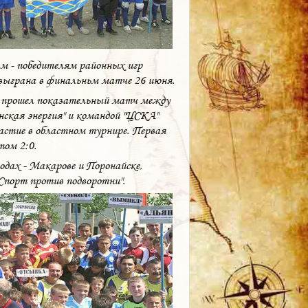
 - победителям районных игр
азыграна в финальньм матче 26 июня.
ле прошел показательный матч между
ская энергия" и командой "ЦСКА"
стие в областном турнире. Первая
том 2:0.
дах - Макарове и Поронайске,
Спорт против подворотни".