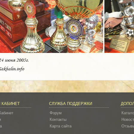
24 июня 2005г.
Sakhalin.info
 КАБИНЕТ
СЛУЖБА ПОДДЕРЖКИ
ДОПО
Кабинет
Форум
Катало
и
Контакты
Новос
а
Карта сайта
Отзывы