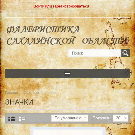
Войти
или
зарегистрироваться
»
» Значки
Главная
Сахалин
ЗНАЧКИ
Показать:
По умолчанию
20