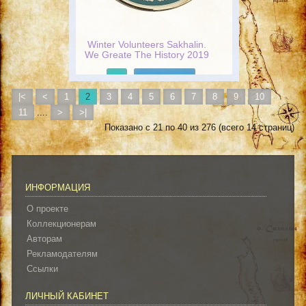
Winter Volunteers Sakhalin.
We Greate The History 2019
Подробнее
|<
<
1
2
3
4
5
6
7
8
9
10
11
....
>
>|
Показано с 21 по 40 из 276 (всего 14 страниц)
ИНФОРМАЦИЯ
О проекте
Коллекционерам
Авторам
Рекламодателям
Ссылки
ЛИЧНЫЙ КАБИНЕТ