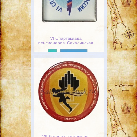
VI Спартакиада
пенсионеров. Сахалинская
область 2019
Подробнее
VII Летняя спартакиада