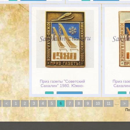
Подробнее
Подробнее
Приз газеты "Советский
Приз газ
Сахалин" 1980. Южно-
Сахалин
Сахалинск
Са
Подробнее
<
1
2
3
4
5
6
7
8
9
10
11
....
>
По