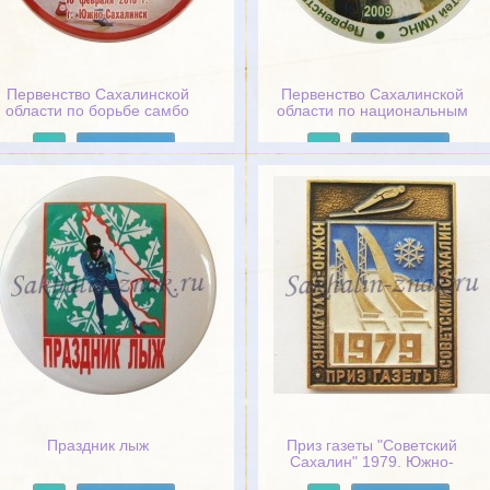
Первенство Сахалинской
Первенство Сахалинской
области по борьбе самбо
области по национальным
среди юношей,
видам спорта среди детей
посвященное 75-ти летию
КМНС. Комитет по
Подробнее
Подробнее
официального признания
физической культуре и
самбо. 16 февраля 2013г.
спорту Сахалинской
г.Южно-Сахалинск
области. с.Некрасовка 2009
Праздник лыж
Приз газеты "Советский
Сахалин" 1979. Южно-
Сахалинск