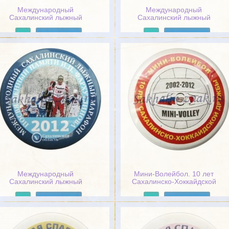
Международный
Международный
Сахалинский лыжный
Сахалинский лыжный
марафон 2008
марафон 2009
Подробнее
Подробнее
Международный
Мини-Волейбол. 10 лет
Сахалинский лыжный
Сахалинско-Хоккайдской
марафон посвященный
дружбы 2002-2012гг
памяти И.П.Фархутдинова.
Подробнее
Подробнее
2012г