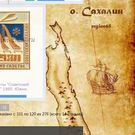
Подробнее
еты "Советский
" 1980. Южно-
халинск
Подробнее
>|
казано с 101 по 120 из 276 (всего 14 страниц)