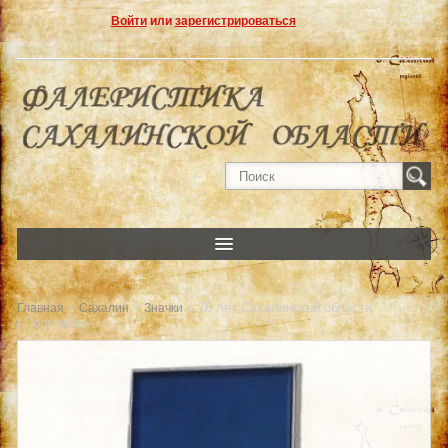
Войти
или
зарегистрироваться
»
»
» 70 лет Сахалинской области.
Главная
Сахалин
Значки
г.Поронайск