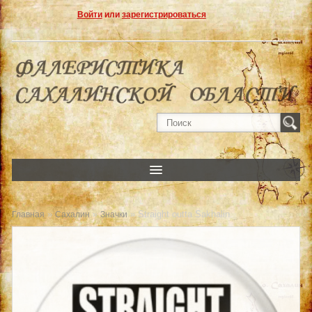
Войти
или
зарегистрироваться
»
»
» Straight outta Sakhalin
Главная
Сахалин
Значки