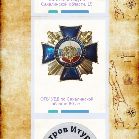
Сахалинской области. 15
лет. Честь.Доблесть.Отвага.
СОБР-ОМСН
Подробнее
ОПУ УВД по Сахалинской
области 60 лет
Подробнее