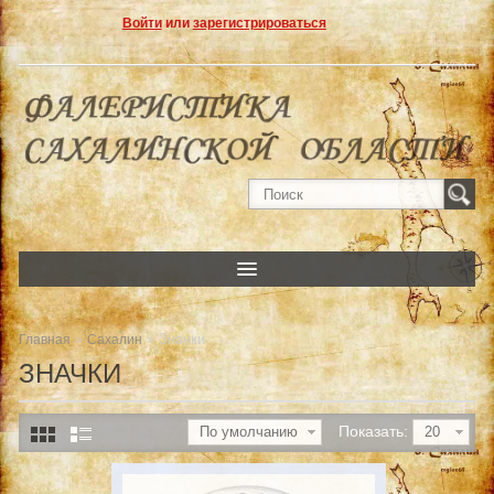
Войти
или
зарегистрироваться
»
» Значки
Главная
Сахалин
ЗНАЧКИ
Показать:
По умолчанию
20