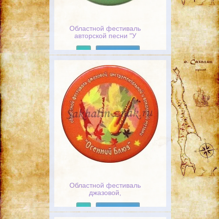
Областной фестиваль
авторской песни "У
Татарского пролива"
Подробнее
Областной фестиваль
джазовой,
инструментальной и
вокальной музыки "Осенний
Подробнее
блюз"