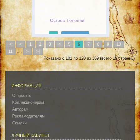
Остров Тюлений
Подробнее
|<
<
1
2
3
4
5
6
7
8
9
10
11
....
>
>|
Показано с 101 по 120 из 369 (всего 19 страниц)
ИНФОРМАЦИЯ
О проекте
Коллекционерам
Авторам
Рекламодателям
Ссылки
ЛИЧНЫЙ КАБИНЕТ