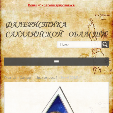
Войти
или
зарегистрироваться
»
»
» Ромб СУММФ
Главная
Сахалин
Знак вопроса?