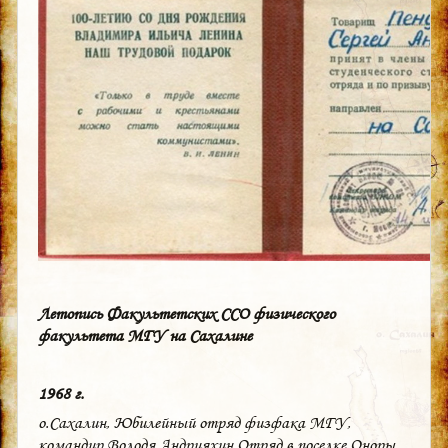
Летопись Факультетских ССО физического
факультета МГУ на Сахалине
1968 г.
о.Сахалин, Юбилейный отряд физфака МГУ,
командир Володя Андрияхин Отряд в поселке Оноры,