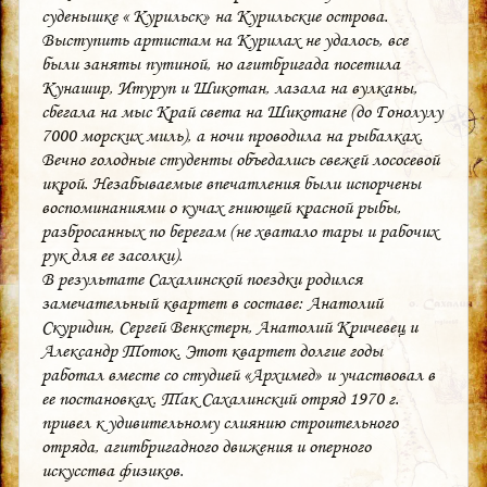
суденышке « Курильск» на Курильские острова.
Выступить артистам на Курилах не удалось, все
были заняты путиной, но агитбригада посетила
Кунашир, Итуруп и Шикотан, лазала на вулканы,
сбегала на мыс Край света на Шикотане (до Гонолулу
7000 морских миль), а ночи проводила на рыбалках.
Вечно голодные студенты объедались свежей лососевой
икрой. Незабываемые впечатления были испорчены
воспоминаниями о кучах гниющей красной рыбы,
разбросанных по берегам (не хватало тары и рабочих
рук для ее засолки).
В результате Сахалинской поездки родился
замечательный квартет в составе: Анатолий
Скуридин, Сергей Венкстерн, Анатолий Кричевец и
Александр Тоток. Этот квартет долгие годы
работал вместе со студией «Архимед» и участвовал в
ее постановках. Так Сахалинский отряд 1970 г.
привел к удивительному слиянию строительного
отряда, агитбригадного движения и оперного
искусства физиков.