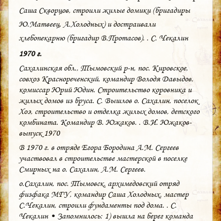
Саша Скворцов, строили жилые домики (бригадиры
Ю.Матвеец, А.Холодных) и достраивали
хлебопекарню (бригадир В.Протасов). . С. Чекалин
1970 г.
Сахалинская обл., Тымовский р-н, пос. Кировское,
совхоз Краснореченский, командир Володя Давыдов,
комиссар Юрий Юдин. Строительство коровника и
жилых домов из бруса. С. Вышлов о. Сахалин, поселок
Хоэ, строительство и отделка жилых домов, детского
комбината. Командир В. Южаков. . В.И. Южаков-
выпуск 1970
В 1970 г. в отряде Егора Бородина А.М. Сергеев
участвовал в строительстве мастерской в поселке
Смирных на о. Сахалин, А.М. Сергеев.
о.Сахалин, пос. Тымовск, архимедовский отряд
физфака МГУ, командир Саша Холодных, мастер
С.Чекалин, строили фундаменты под дома. . С.
Чекалин • Запомнилось: 1) вышла на берег команда