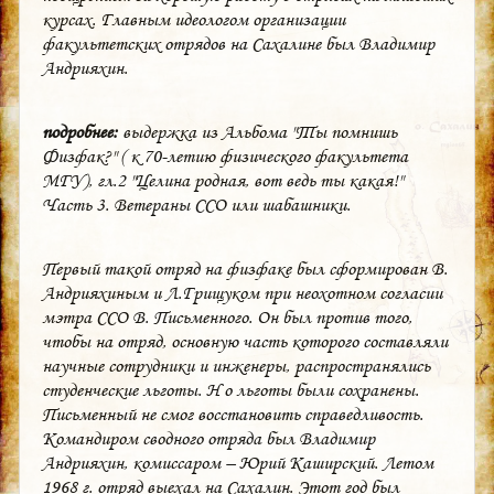
курсах. Главным идеологом организации
факультетских отрядов на Сахалине был Владимир
Андрияхин.
подробнее:
выдержка из Альбома "Ты помнишь
Физфак?" ( к 70-летию физического факультета
МГУ), гл.2 "Целина родная, вот ведь ты какая!"
Часть 3. Ветераны ССО или шабашники.
Первый такой отряд на физфаке был сформирован В.
Андрияхиным и Л.Грищуком при неохотном согласии
мэтра ССО В. Письменного. Он был против того,
чтобы на отряд, основную часть которого составляли
научные сотрудники и инженеры, распространялись
студенческие льготы. Н о льготы были сохранены.
Письменный не смог восстановить справедливость.
Командиром сводного отряда был Владимир
Андрияхин, комиссаром – Юрий Каширский. Летом
1968 г. отряд выехал на Сахалин. Этот год был