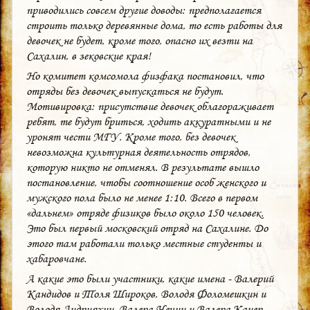
приводились совсем другие доводы: предполагается
строить только деревянные дома, то есть работы для
девочек не будет, кроме того, опасно их везти на
Сахалин, в зековские края!
Но комитет комсомола физфака постановил, что
отряды без девочек выпускаться не будут.
Мотивировка: присутствие девочек облагораживает
ребят, те будут бриться, ходить аккуратными и не
уронят чести МГУ. Кроме того, без девочек
невозможна культурная деятельность отрядов,
которую никто не отменял. В результате вышло
постановление, чтобы соотношение особ женского и
мужского пола было не менее 1:10. Всего в первом
«дальнем» отряде физиков было около 150 человек.
Это был первый московский отряд на Сахалине. До
этого там работали только местные студенты и
хабаровчане.
А какие это были участники, какие имена - Валерий
Кандидов и Толя Широков, Володя Фоломешкин и
Володя Андрияхин, Валера Чечин и Валера Канер,