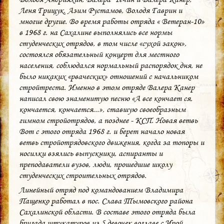
Леня Грищук, Азим Рустамов, Володя Гаврин и
многие другие. Во время работы отряда « Ветеран-10»
в 1968 г. на Сахалине выполнялись все нормы
студенческих отрядов, в том числе «сухой закон»,
состоялся обязательный концерт для местного
населения, соблюдался нормальный распорядок дня, не
было никаких «рваческих» отношений с начальником
стройтреста. Именно в этом отряде Валера Канер
написал свою знаменитую песню «А все кончает ся,
кончается, кончается...», ставшую своеобразным
гимном стройотрядов, а позднее - КСП. Новая ветвь
Вот с этого отряда 1968 г. и берет начало новая
ветвь стройотрядовского движения, когда за топоры и
носилки взялись выпускники, аспиранты и
преподаватели вузов, люди, прошедшие школу
студенческих строительных отрядов.
Линейный отряд под командованием Владимира
Пащенко работал в пос. Слава Тымовского района
Сахалинской области. В составе этого отряда была
бригада штукатуров из 5 девочек воглаве с Ирой