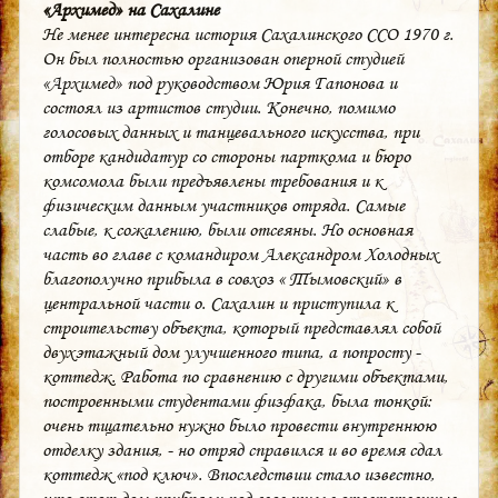
«Архимед» на Сахалине
Не менее интересна история Сахалинского ССО 1970 г.
Он был полностью организован оперной студией
«Архимед» под руководством Юрия Гапонова и
состоял из артистов студии. Конечно, помимо
голосовых данных и танцевального искусства, при
отборе кандидатур со стороны парткома и бюро
комсомола были предъявлены требования и к
физическим данным участников отряда. Самые
слабые, к сожалению, были отсеяны. Но основная
часть во главе с командиром Александром Холодных
благополучно прибыла в совхоз « Тымовский» в
центральной части о. Сахалин и приступила к
строительству объекта, который представлял собой
двухэтажный дом улучшенного типа, а попросту -
коттедж. Работа по сравнению с другими объектами,
построенными студентами физфака, была тонкой:
очень тщательно нужно было провести внутреннюю
отделку здания, - но отряд справился и во время сдал
коттедж «под ключ». Впоследствии стало известно,