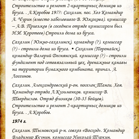
Строительство и ремонт 2-квартирных домиков из
бруса. . А.Коробов 197?: Сахалин, пос. Хоэ Командир
А. Чурин (вместо заболевшего В. Южакова), комиссар
– А.В. Приезжев (в соседнем отряде комиссаром был
Н.И. Коротеев) Строили дома из бруса.
Сахалин ( Южно-сахалинск), командир (?), комиссар
(?) - строили дома из бруса. • Сахалин (Поронайск),
командир Валерий Деснянский, комиссар (?) - строили
фундамент под сетевязальный цех, дренажные канавы
на территории бумажного комбината, причал. А.
Логгинов.
Сахалин, Александровский р-он, поселок Танги, Хоя,
Командир отряда Л.Кузьменков, комиссар В.
Твердислов. Отряд физиков (30-35 бойцов).
Строительство и ремонт 2-квартирных домиков из
бруса. . А.Коробов.
1974 г.
Сахалин. Тымовский р-н, совхоз «Восход». Командир
Владимир Якунин, комиссар Николай Туркин.