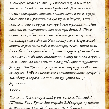
японского лесовоза, японцы подошли к нам и долго
молча наблюдали за нашей работой. Я осмелился с
ними заговорить, спросил в частности о том, какие
дома стоят в Японии (такие же или другие). Они
сказали, что из бруса, который мы тратим на один
дом они бы постороили два или три дома. 2) После
окончания работ часть отряда поехала на грузо-
пассажирском судне на Камчатку вдоль Курильской
гряды. Жили на палубе в палатках. Днем много пели
для себя и для команды и др. пассажиров. С нами было
несколько студентов мехматян, которые тоже хорошо
пели. Останавливались на о-вах: Шикотан, Кунашир,
Итуруп. На Камчатке прошли по маршруту «Долина
гейзеров». 3) Было несколько запоминающихся встреч с
молодежью города и с нашими концертами. А.
Приезжев
1972 г.
Сахалин, Александровский р-он, поселок Мангидай
(Танги, Хоя), Командир отряда В.Южаков, комиссар
В. Ржевский. Отряд физиков (30-35 бойцов).