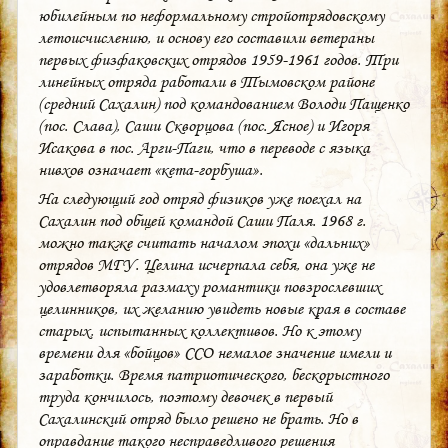
юбилейным по неформальному стройотрядовскому
летоисчислению, и основу его составили ветераны
первых физфаковских отрядов 1959-1961 годов. Три
линейных отряда работали в Тымовском районе
(средний Сахалин) под командованием Володи Пащенко
(пос. Слава), Саши Скворцова (пос. Ясное) и Игоря
Исакова в пос. Арги-Паги, что в переводе с языка
нивхов означает «кета-горбуша».
На следующий год отряд физиков уже поехал на
Сахалин под общей командой Саши Паля. 1968 г.
можно также считать началом эпохи «дальних»
отрядов МГУ. Целина исчерпала себя, она уже не
удовлетворяла размаху романтики повзрослевших
целинников, их желанию увидеть новые края в составе
старых, испытанных коллективов. Но к этому
времени для «бойцов» ССО немалое значение имели и
заработки. Время патриотического, бескорыстного
труда кончилось, поэтому девочек в первый
Сахалинский отряд было решено не брать. Но в
оправдание такого несправедливого решения