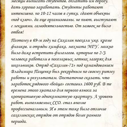
месяцы выписать студентов, оплатить им дорогy,
дать хорошо заработать. Студенты работают
интенсивно, по 10-12 часов в сутки, сдают объекты
«под ключ», да еще организованы, не пьют, выступают
с лекциями, самодеятельностью. От заявок не было
отбоя!
Поэтому в 69-м году на Сахалин поехали уже, кроме
физиков, и отряды химфака, мехмата МГУ, можно
было даже встретить филологов, которые по 2-З
человека работали в поселковых летних лагерях для
школьников. Отряд «Сахалин-71» под командованием
Владимира Пащенко был рекордным по своему ритму
работы и результатам. Достаточно сказать, что
заработок рядового «бойца» составил 1600 руб. В те
времена этого хватало для первого взноса за
кооперативную однокомнатную квартиру. А уровень
работ, выполняемых ССО, стал вполне
профессиональным. И в этом тоже было отличие
сахалинских отрядов от отрядов более раннего
периода.