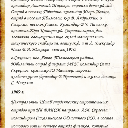
командир Анатолий Широков, строили детский сад,
Отряд в поселке Победино, командир Игорь Исаков,
отряд в поселке Тымовск, к-р В. Андрияхин, о.
Сахалин, поселок Славы. Командир В.З. Пащенко,
комиссаь Юра Каширский. Строили гараж для
лесовозов, овощехранилище, склад материально-
технического снабжения, ветку ж.д. и т .д. Александр
Паль В.И. Южаков- выпуск 1970.
о.Сахалин, пос. Ясное, Тымовского района,
Юбилейный отряд физфака МГУ, командир Саша
Скворцов, комиссар Ю.Матвеец, строили
хлебопекарню (бригадир В.Протасов) и жилые домики.
С. Чекалин
1969 г.
Центральный Штаб студенческих строительных
отрядов при ЦК ВЛКСМ направил А.М. Сергеева
командиром Сахалинского Областного ССО, в состав
которого вошли четыре отряда физиков, которые