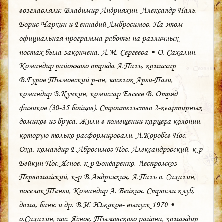
возглавляли: Владимир Андрияхин, Александр Паль,
Борис Чаркин и Геннадий Амбросимов. На этом
официальная программа работы на различных
постах была закончена. А.М. Сергеева • О. Сахалин,
Командир районного отряда А.Паль, комиссар
В.Гуров Тымовский р-он, поселок Арги-Паги,
командир В.Кучкин, комиссар Евсеев В. Отряд
физиков (30-35 бойцов). Строительство 2-квартирных
домиков из бруса. Жили в помещении карцера колонии,
которую только расформировали. А.Коробов Пос.
Оха, командир Г.Абросимов Пос. Александровский, к-р
Бейкин Пос. Ясное, к-р Бондаренко, Леспромхоз
Первомайский, к-р В.Андрияхин, А.Паль o. Сахалин,
поселок Танги, Командир А. Бейкин. Строили клуб,
дома, баню и др. В.И. Южаков- выпуск 1970 •
о.Сахалин, пос. Ясное, Тымовского района, командир