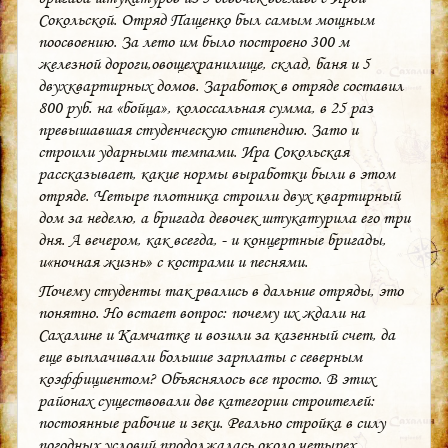
Сокольской. Отряд Пащенко был самым мощным
поосвоению. За лето им было построено 300 м
железной дороги,овощехранилище, склад, баня и 5
двухквартирных домов. Заработок в отряде составил
800 руб. на «бойца», колоссальная сумма, в 25 раз
превышавшая студенческую стипендию. Зато и
строили ударными темпами. Ира Сокольская
рассказывает, какие нормы выработки были в этом
отряде. Четыре плотника строили двух квартирный
дом за неделю, а бригада девочек штукатурила его три
дня. А вечером, как всегда, - и концертные бригады,
и«ночная жизнь» с кострами и песнями.
Почему студенты так рвались в дальние отряды, это
понятно. Но встает вопрос: почему их ждали на
Сахалине и Камчатке и возили за казенный счет, да
еще выплачивали большие зарплаты с северным
коэффициентом? Объяснялось все просто. В этих
районах существовали две категории строителей:
постоянные рабочие и зеки. Реально стройка в силу
погодных условий продолжалась около четырех