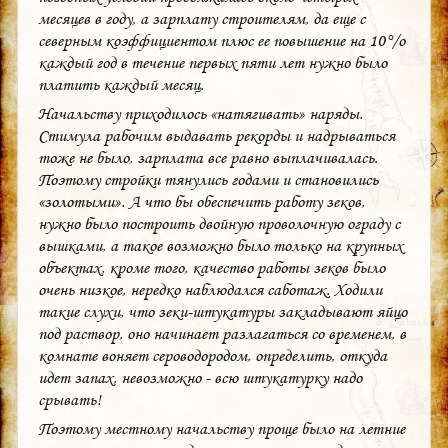
месяцев в году, а зарплату строителям, да еще с
северным коэффициентом плюс ее повышение на 10°/о
каждый год в течение первых пяти лет нужно было
платить каждый месяц.
Начальству приходилось «натягивать» наряды.
Стимула рабочим выдавать рекорды и надрываться
тоже не было, зарплата все равно выплачивалась.
Поэтому стройки тянулись годами и становились
«золотыми». А что бы обеспечить работу зеков,
нужно было построить двойную проволочную ограду с
вышками, а такое возможно было только на крупных
объектах, кроме того, качество работы зеков было
очень низкое, нередко наблюдался саботаж. Ходили
такие слухи, что зеки-штукатуры закладывают яйцо
под раствор, оно начинает разлагаться со временем, в
комнате воняет сероводородом, определить, откуда
идет запах, невозможно - всю штукатурку надо
срывать!
Поэтому местному начальству проще было на летние