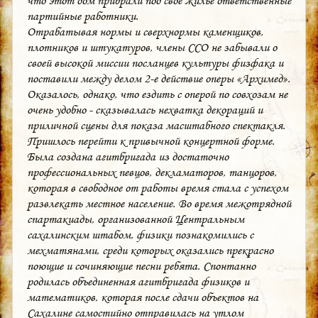
что этот дом прибрали под свое жилье ответственные
партийные работники.
Отрабатывая нормы и сверхнормы каменщиков,
плотников и штукатуров, члены ССО не забывали о
своей высокой миссии посланцев культуры физфака и
поставили между делом 2-е действие оперы «Архимед».
Оказалось, однако, что ездить с оперой по совхозам не
очень удобно - сказывалась нехватка декораций и
приличной сцены для показа масштабного спектакля.
Пришлось перейти к привычной концертной форме.
Была создана агитбригада из достаточно
профессиональных певцов, декламаторов, танцоров,
которая в свободное от работы время стала с успехом
развлекать местное население. Во время межотрядной
спартакиады, организованной Центральным
сахалинским штабом, физики познакомились с
мехматянами, среди которых оказались прекрасно
поющие и сочиняющие песни ребята. Спонтанно
родилась объединенная агитбригада физиков и
математиков, которая после сдачи объектов на
Сахалине самостийно отправилась на утлом