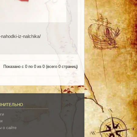
-nahodki-iz-nalchika/
Показано с 0 по 0 из 0 (всего 0 страниц)
ЛНИТЕЛЬНО
ги
ти
 о сайте