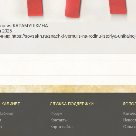
стасия КАРАМУШКИНА.
я 2025
ник: https://sovsakh.ru/znachki-vernulis-na-rodinu-istoriya-unikalnoj
 КАБИНЕТ
СЛУЖБА ПОДДЕРЖКИ
ДОПО
Кабинет
Форум
Катало
и
Контакты
Новос
а
Карта сайта
Отзывы