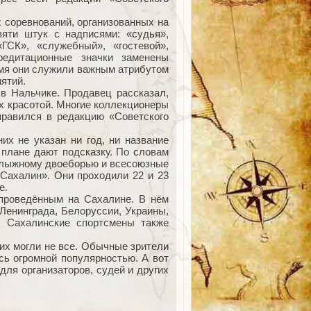
 соревнований, организованных на
вяти штук с надписями: «судья»,
«ГСК», «служебный», «гостевой»,
редитационные значки заменены
мя они служили важным атрибутом
ятий.
 в Нальчике. Продавец рассказал,
их красотой. Многие коллекционеры
правился в редакцию «Советского
их не указан ни год, ни название
плане дают подсказку. По словам
о лыжному двоеборью и всесоюзные
 Сахалин». Они проходили 22 и 23
е.
проведённым на Сахалине. В нём
Ленинграда, Белоруссии, Украины,
. Сахалинские спорт­смены также
их могли не все. Обычные зрители
сь огромной популярностью. А вот
для организаторов, судей и других