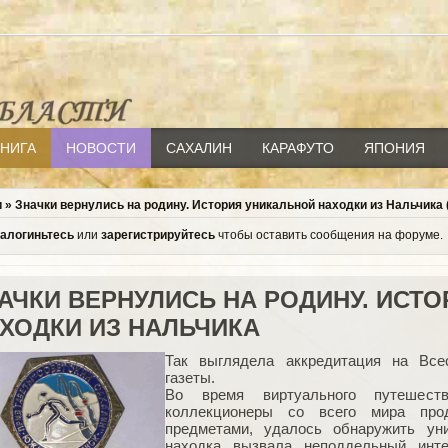
КНИГА
НОВОСТИ
САХАЛИН
КАРАФУТО
ЯПОНИЯ
и
»
Значки вернулись на родину. История уникальной находки из Нальчика 
залогиньтесь
или
зарегистрируйтесь
чтобы оставить сообщения на форуме.
АЧКИ ВЕРНУЛИСЬ НА РОДИНУ. ИСТ
ХОДКИ ИЗ НАЛЬЧИКА
Так выглядела аккредитация на Все
газеты.
Во время виртуального путешеств
коллекционеры со всего мира про
предметами, удалось обнаружить ун
находка вызвала неподдельный инте