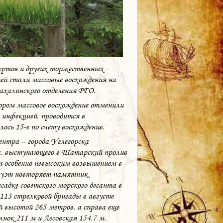
цертов и других торжественных
ей стали массовые восхождения на
ахалинского отделения РГО.
отором массовое восхождение отменили
 инфекцией, проводится в
лось 15-е по счету восхождение.
ентра – города Углегорска
а, выступающего в Татарский пролив
 и особенно невысоким возвышением в
луэт повторяет памятник,
садке советского морского десанта в
13 стрелковой бригады в августе
й высотой 265 метров, а справа еще
нок 211 м и Лесовская 154,7 м.