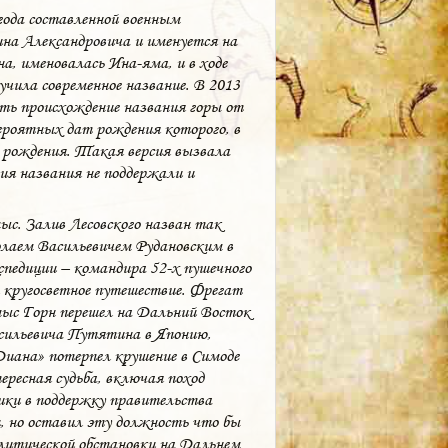
года составленной военным
на Александровича и именуется на
а, именовалась Ина-яма, и в ходе
чила современное название. В 2013
ть происхождение названия горы от
вероятных дат рождения которого, в
я рождения. Такая версия вызвала
ия названия не поддержали и
с. Залив Лесовского назван так
лаем Васильевичем Рудановским в
спедиции – командира 52-х пушечного
л кругосветное путешествие. Фрегат
мыс Горн перешел на Дальний Восток
сильевича Путятина в Японию,
Диана» потерпел крушение в Симоде
ресная судьба, включая поход
рики в поддержку правительства
, но оставил эту должность что бы
олитической обстановки на Дальнем