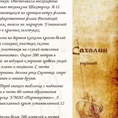
енкой. Обеспечивали восхождение
рного техникума Шахтерска. В 11
вевающихся на крепком ветру флагов,
ударственного флага Российской
ктаж, вышли на маршрут. Узнаваемой
 в красных галстуках.
ми на деревья кусками красно-белой
а сложных участках склона,
участников на случай появления
сничества». Около 200 метров в
 но ведущий к вершине гребень узкий
 елями и пихтами. С места
шины, долина реки Сергеевка, озеро
нон и многое другое.
Перед знаком табличка с надписью:
да в честь 60-летия образования
горска. УМОО «Партнерство»». А
авославный крест установленный 12
оссии более 200 жителей и гостей