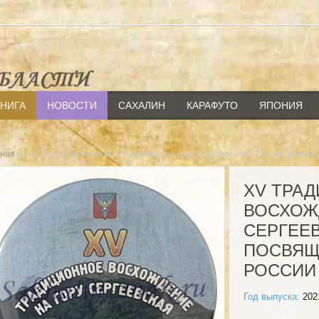
КНИГА
НОВОСТИ
САХАЛИН
КАРАФУТО
ЯПОНИЯ
» XV Традиционное восхождение на гору Сергеевская Посвященное
вная
XV ТРА
ВОСХОЖ
СЕРГЕЕ
ПОСВЯЩ
РОССИИ
Год выпуска:
202