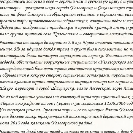
восходителей готовили обед – горячий чай и гречневую кашу с туш
волонтеры – учащиеся школ города Углегорска и Сахалинского го
часов на фоне баннера с изображением вершины, в обрамлении раз
организаторы приветствовали собравшихся, совершили подъем гос
Федерации, поздравили с праздником и проведя краткий инстру
была группа жителей села Краснополье – совершавшие восхождение
Расстояние от лагеря до вершины 2,6 км. Путь отмечен повязанны
ленты. Из за идущего дождя трава и грунт были скользкими, но н
волонтерами была натянута страховочная веревка. Безопасность 
медведя, обеспечивали вооруженные специалисты «Углегорского ле
непосредственной близости тропа становится практически пологой,
и обрывается в южную сторону скальными останцами, поросшими
выполаживания тропы открывается широкая панорама: горные вер
Тауро, аэропорт и город Шахтерска, залив Лесовского, горы Лама
На самой вершине установлен советский триангуляционный знак. 
«Первое восхождение на гору Сергеевскую состоялось 12.06.2006 го
Углегорского района. Организаторы – союз женщин России Угле
чуть дальше знака трехметровый восьмиконечный деревянный пр
июня 2013 года казаками Углегорского района.
Несмотря на дождливую погоду, скользкие склоны и ветер, в день Р