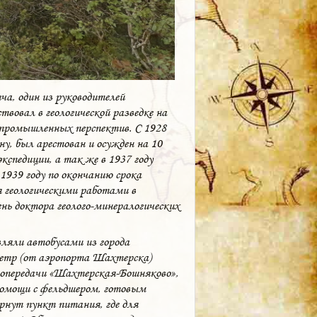
а, один из руководителей
твовал в геологической разведке на
х промышленных перспектив. С 1928
у, был арестован и осужден на 10
кспедиции, а так же в 1937 году
1939 году по окончанию срока
 геологическими работами в
ень доктора геолого-минералогических
ляли автобусами из города
метр (от аэропорта Шахтерска)
ропередачи «Шахтерская-Бошняково»,
 помощи с фельдшером, готовым
нут пункт питания, где для