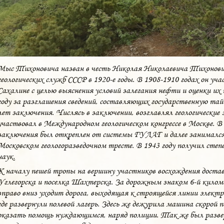
Мыс Тихоновича назван в честь Николая Николаевича Тихонович
геологических служб СССР в 1920-е годы. В 1908-1910 годах он учас
Сахалине с целью выяснения условий залегания нефти и оценки и
году за разглашения сведений, составляющих государственную тайн
лет заключения. Числясь в заключении, возглавлял геологические э
участвовал в Международном геологическом конгрессе в Москве. В 
заключения был откреплен от системы ГУЛАГ и далее занимался
Московском геологоразведочном тресте. В 1943 году получил степ
наук.
К началу пешей тропы на вершину участников восхождения достав
Углегорска и поселка Шахтерска. За дорожным знаком 6-й кило
вправо вниз уходит дорога, выходящая к строящейся линии элект
где развернули полевой лагерь. Здесь же дежурила машина скорой
оказать помощь нуждающимся, наряд полиции. Так же был развер