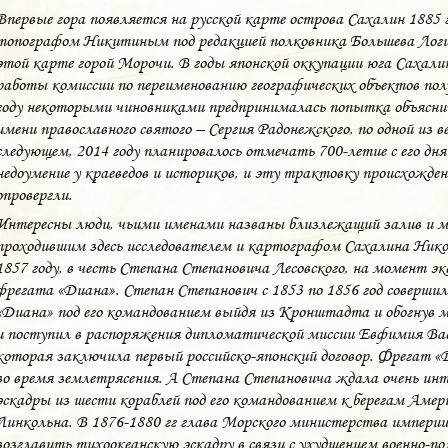
Впервые гора появляется на русской карте острова Сахалин 1885 
топографом Никитиным под редакцией полковника Большева Логи
этой карте горой Морочи. В годы японской оккупации юга Сахалин
работы комиссии по переименованию географических объектов полу
году некоторыми чиновниками предпринималась попытка объясни
имени православного святого – Сергия Радонежского, по одной из 
следующем, 2014 году планировалось отмечать 700-летие с его дн
недоумение у краеведов и историков, и эту трактовку происхожден
опровергли.
Интересны люди, чьими именами названы близлежащий залив и мы
проходившим здесь исследователем и картографом Сахалина Нико
1857 году, в честь Степана Степановича Лесовского, на момент эк
фрегата «Диана». Степан Степанович с 1853 по 1856 год соверши
«Диана» под его командованием выйдя из Кронштадта и обогнув 
и поступил в распоряжения дипломатической миссии Евфимия Ва
которая заключила первый российско-японский договор. Фрегат «
во время землетрясения. А Степана Степановича ждала очень инте
эскадры из шести кораблей под его командованием к берегам Аме
Линкольна. В 1876-1880 гг глава Морского министерства империи
возглавить тихоокеанскую эскадру в связи с ухудшением военно-п