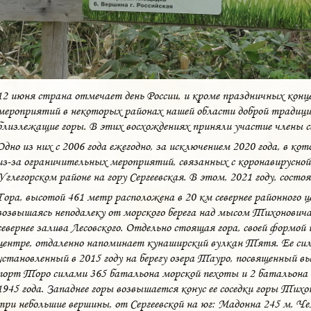
12 июня страна отмечает день России, и кроме праздничных кон
мероприятий в некоторых районах нашей области доброй традици
близлежащие горы. В этих восхождениях приняли участие члены с
Одно из них с 2006 года ежегодно, за исключением 2020 года, в к
из-за ограничительных мероприятий, связанных с коронавирусной
Углегорском районе на гору Сергеевская. В этом, 2021 году, состоя
Гора, высотой 461 метр расположена в 20 км севернее районного ц
возвышаясь неподалеку от морского берега над мысом Тихонович
севернее залива Лесовского. Отдельно стоящая гора, своей формой
центре, отдаленно напоминает кунаширский вулкан Тятя. Ее си
установленный в 2015 году на берегу озера Тауро, посвященный вы
порт Торо силами 365 батальона морской пехоты и 2 батальона 1
1945 года. Западнее горы возвышается конус ее соседки горы Тихо
три небольшие вершины, от Сергеевской на юг: Мадонна 245 м, Чел