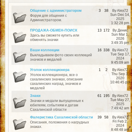
Общение с администратором
3
38
By Alex72
Sun Dec 14,
Форум для общения с
2025
Администратором.
1:32:28 pm
ПРОДАЖА-ОБМЕН-ПОИСК
13
172
By Денис
Sun Mar 1,
Здесь вы сможете купить или
2026
обменять значки
3:49:35 pm
Ваши коллекции
16
338
By Alex72
Tue Sep 17,
Выкладываем фото своих коллекций
2024
значков и медалей
9:45:09 am
Уголок коллекционера
1
2
By Alex72
Thu Sep 3,
Уголок коллекционера, все о
2020
сахалинских значках, описание
10:46:45 pm
сахалинских наград, значков и
медалей
Знаки
61
195
By Alex72
Tue May 27,
Значки и медали выпущенные к
2025
юбилеям, событиям и датам
7:49:42 am
Сахалинской области
Фалеристика Сахалинской области
39
58
By Alex72
Fri Feb 2,
Описания, положения о нагрудных
2024
знаках.
8:48:48 am