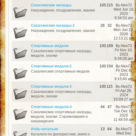
Сахалинские награды
105
215
By Alex72
Wed Jun 18,
Награждения, поздравления, звания
2025
9:34:53 am
Сахалинские награды-2
26
32
By Alex72
Mon Jun 22,
Награждения, поздравления, звания
2026
12:13:21 pm
Спортивные медали
100
169
By Alex72
Fri Nov 10,
Сахалинские спортивные награды,
2023
медали, значки
9:39:35 am
Cпортивные медали-2
100
154
By Alex72
Fri Dec 8,
Сахалинские спортивные медали
2023
9:15:40 am
Спортивные медали-3
100
115
By Alex72
Fri Apr 26,
Сахалинские спортивные награды,
2024
медали, значки
10:09:27 am
Спортивные медали-4
44
47
By Alex72
Tue Dec 16,
Сахалинские спортивные награды,
2025
медали, значки. Соревнования и
11:48:59 am
награждения
Изба-читальня
13
64
By Alex72
Wed Dec
Каталоги по фалеристике, книги о