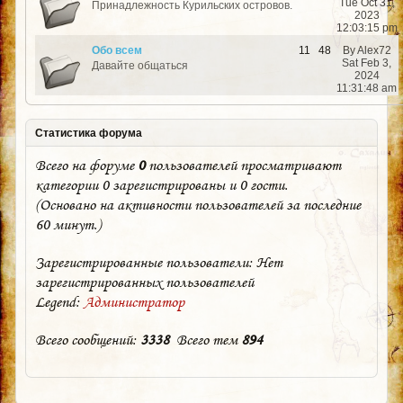
Tue Oct 31,
Принадлежность Курильских островов.
2023
12:03:15 pm
Обо всем
11
48
By Alex72
Sat Feb 3,
Давайте общаться
2024
11:31:48 am
Статистика форума
Всего на форуме
0
пользователей просматривают
категории 0 зарегистрированы и 0 гости.
(Основано на активности пользователей за последние
60 минут.)
Зарегистрированные пользователи: Нет
зарегистрированных пользователей
Legend:
Администратор
Всего сообщений:
3338
Всего тем
894