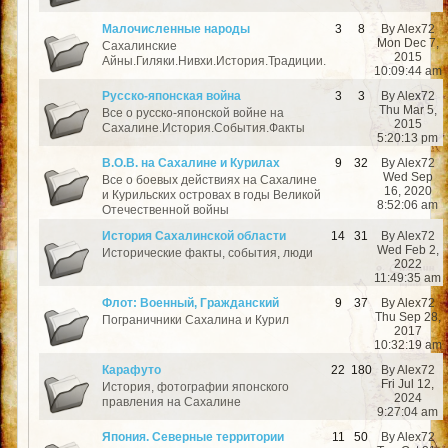
Малочисленные народы
3
8
By Alex72
Mon Dec 7,
Сахалинские
2015
Айны.Гиляки.Нивхи.История.Традиции.
10:09:44 am
Русско-японская война
3
3
By Alex72
Thu Mar 5,
Все о русско-японской войне на
2015
Сахалине.История.События.Факты
5:20:13 pm
В.О.В. на Сахалине и Курилах
9
32
By Alex72
Wed Sep
Все о боевых действиях на Сахалине
16, 2020
и Курильских островах в годы Великой
8:52:06 am
Отечественной войны
История Сахалинской области
14
31
By Alex72
Wed Feb 2,
Исторические факты, события, люди
2022
11:49:35 am
Флот: Военный, Гражданский
9
37
By Alex72
Thu Sep 28,
Пограничники Сахалина и Курил
2017
10:32:19 am
Карафуто
22
180
By Alex72
Fri Jul 12,
История, фотографии японского
2024
правления на Сахалине
9:27:04 am
Япония. Северные территории
11
50
By Alex72