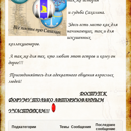
и судьба Сахалина.
Здесь есть место как для
начинающих, так и для
искушенных
коллекционеров.
А так же для тех, кто любит этот остров и кому он
дорог!!!
Присоединяйтесь для адекватного общения взрослых
людей!
ДОСТУП К
ФОРУМУ ТОЛЬКО АВТОРИЗОВАННЫМ
УЧАСТНИКАМ!!!
Последнее
Подкатегории
Темы
Сообщения
сообщение