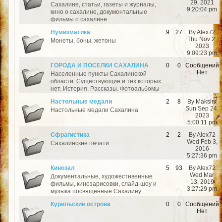
29, 2021
Сахалине, статьи, газеты и журналы,
9:20:04 pm
кино о сахалине, документальные
фильмы о сахалине
Нумизматика
9
27
By Alex72
Thu Nov 2,
Монеты, боны, жетоны
2023
9:09:23 pm
ГОРОДА И ПОСЕЛКИ САХАЛИНА
0
0
Сообщений
Нет
Населенные пункты Сахалинской
области. Существующие и тех которых
нет. История. Рассказы. Фотоальбомы
Настольные медали
2
8
By Maksim
Sun Sep 24,
Настольные медали Сахалина
2023
5:00:11 pm
Сфрагистика
2
2
By Alex72
Wed Feb 3,
Сахалинские печати
2016
5:27:36 pm
Кинозал
5
93
By Alex72
Wed Mar
Документальные, художестнвенные
13, 2019
фильмы, кинозарисовки, слайд-шоу и
3:27:29 pm
музыка посвященные Сахалину
Курильские острова
0
0
Сообщений
Нет