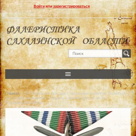
Войти
или
зарегистрироваться
» 19 Отдельная бригада сторожевых кораблей Невельск.
Главная
За службу на границе / Хранить державу долг и честь!
Пограничные войска