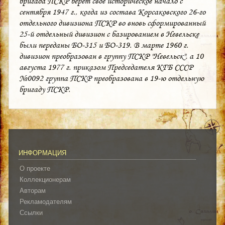
бригада ПСКР берет свое историческое начало с
сентября 1947 г., когда из состава Корсаковского 26-го
отдельного дивизиона ПСКР во вновь сформированный
25-й отдельный дивизион с базированием в Невельске
были переданы БО-315 и БО-319. В марте 1960 г.
дивизион преобразован в группу ПСКР "Невельск", а 10
августа 1977 г. приказом Председателя КГБ СССР
№0092 группа ПСКР преобразована в 19-ю отдельную
бригаду ПСКР.
ИНФОРМАЦИЯ
О проекте
Коллекционерам
Авторам
Рекламодателям
Ссылки