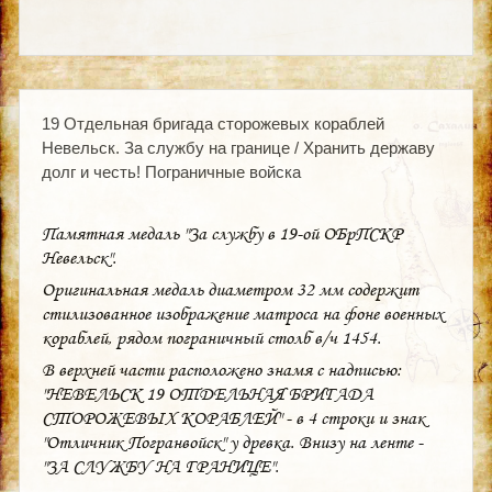
19 Отдельная бригада сторожевых кораблей
Невельск. За службу на границе / Хранить державу
долг и честь! Пограничные войска
Памятная медаль "За службу в 19-ой ОБрПСКР
Невельск".
Оригинальная медаль диаметром 32 мм содержит
стилизованное изображение матроса на фоне военных
кораблей, рядом пограничный столб в/ч 1454.
В верхней части расположено знамя с надписью:
"НЕВЕЛЬСК 19 ОТДЕЛЬНАЯ БРИГАДА
СТОРОЖЕВЫХ КОРАБЛЕЙ" - в 4 строки и знак
"Отличник Погранвойск" у древка. Внизу на ленте -
"ЗА СЛУЖБУ НА ГРАНИЦЕ".