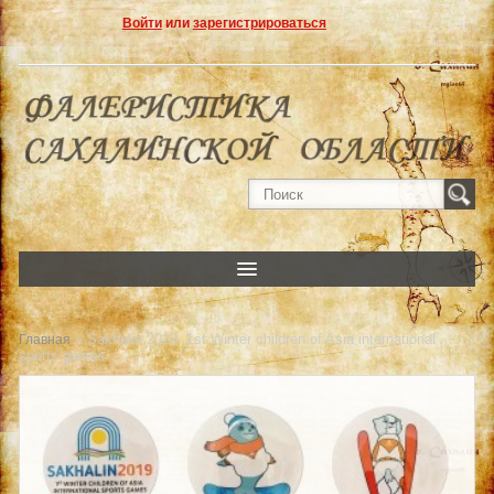
Войти
или
зарегистрироваться
» Sakhalin 2019. 1st Winter children of Asia international
Главная
sports games