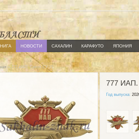
КНИГА
НОВОСТИ
САХАЛИН
КАРАФУТО
ЯПОНИЯ
» 777 ИАП. Сокол СУ-15
вная
777 ИАП
Год выпуска:
202