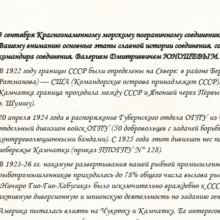
3 сентября Краснознаменному морскому пограничному соединению
Вашему вниманию основные этапы славной истории соединения, с
командира соединения, Валерием Дмитриевичем ЮНОШЕВЫМ.
В 1922 году границы СССР были определены на Севере: в районе Бе
Ратманова) — США (Командорские острова принадлежат СССР).
Камчатка граница проходила между СССР и Японией через Первы
о. Шумшу).
20 апреля 1924 года в распоряжение Губернского отдела ОГПУ из
отдельный дивизион войск ОГПУ (50 добровольцев с задачей борьб
контрреволюционными бандами). С 1925 года этот дивизион нес п
побережье Камчатки (приказ ППОГПУ N° 128).
В 1923-26 гг. накануне развертывания нашей рыбной промышленн
рыбопромышленников приходилось до 78% общего числа вылова рыб
«Ничиро Гио-Гио-Хабусика» было исключительно враждебно к ССС
активную диверсионную и шпионскую деятельность по заданию ген
Америка пыталась влиять на Чукотку и Камчатку. Ее интересова