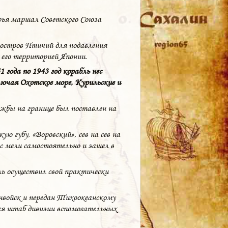
рья маршал Советского Союза
 остров Птичий для подавления
 его территорией Японии.
 года по 1943 год корабль нес
ючая Охотское море, Курильские и
лужбы на границе был поставлен на
ю губу, «Воровский», сев на сев на
 с мели самостоятельно и зашел в
ь осуществил свой практически
анвойск и передан Тихоокеанскому
лся штаб дивизии вспомогательных