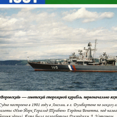
«Воровский» — советский сторожевой корабль, первоначально яхт
Судно построено в 1901 году в Англии, в г. Думбартоне по заказу
газеты «Нью-Йорк Геральд Трибюн» Гордона Бенетта, под назв
богиня удачи). Яхта была разработана Джорджем Л. Уотсоном.