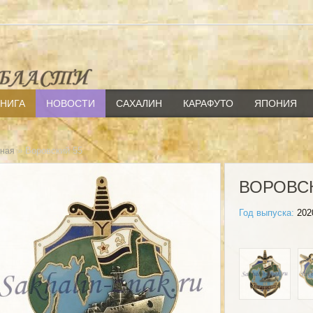
КНИГА
НОВОСТИ
САХАЛИН
КАРАФУТО
ЯПОНИЯ
» Воровский 55
вная
ВОРОВСК
Год выпуска:
202