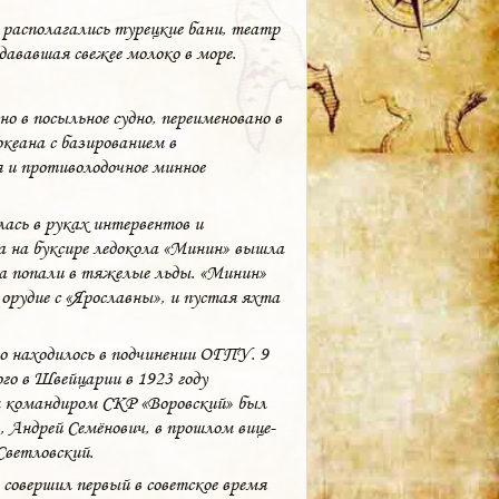
располагались турецкие бани, театр
дававшая свежее молоко в море.
о в посыльное судно, переименовано в
кеана с базированием в
я и противолодочное минное
лась в руках интервентов и
та на буксире ледокола «Минин» вышла
да попали в тяжелые льды. «Минин»
 орудие с «Ярославны», и пустая яхта
о находилось в подчинении ОГПУ. 9
ого в Швейцарии в 1923 году
м командиром СКР «Воровский» был
 Андрей Семёнович, в прошлом вице-
Светловский.
 совершил первый в советское время