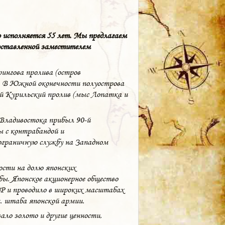
 исполняется 55 лет. Мы предлагаем
оставленной заместителем
рингова пролива (остров
 В Южной оконечности полуострова
й Курильский пролив (мыс Лопатка и
 Владивостока прибыл 90-й
ы с контрабандой и
ограничную службу на Западном
ости на долю японских
ы. Японское акционерное общество
Р и проводило в широких масштабах
. штаба японской армии.
ло золото и другие ценности,