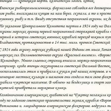
японцев — кроноцкая нефть, камчатский лосось, котик.
Японские рыбопромышленники, формально соблюдая все договорны
лов рыбы, высаживали купцов на наш берег, скупали, а то и прост
пушнину, рыбу и т.п. Ввиду отсутствия пограничной охраны, их 
По указанию Центрального Комитета партии в 1924 году на Дал
охраны морских границ первый пограничный сторожевой корабль «
первый в истории советских военных кораблей переход южным путем
Владивосток протяженностью в 14 тыс. миль, пронеся Советский ф
С 1924 года охрану морских рубежей нашей Родины от мыса Лопа
морских сил Дальневосточного округа «Красный вымпел», «Воровс
«Командор». Много славных страниц вписали моряки-пограничники
например, когда японцы оккупировали советский Дальний Восток
воспользовались этим и прибрали к рукам ряд наших островов, в 
помощью местных кулаков и шаманов они создали там свою факт
грабили чукотское население. В «обмен» на безделушки и спирт за
жителей приобретали моржовые клыки.
Хозяйничанию американских грабителей на Чукотке положили ко
году по заданию советского правительства экипаж корабля «Воров
Ратманова и, ликвидировав американскую факторию, водрузил та