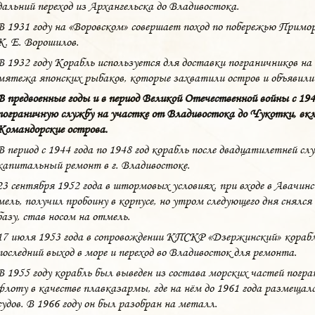
дальний переход из Архангельска до Владивостока.
В 1931 году на «Воровском» совершает поход по побережью Примо
К. Е. Ворошилов.
В 1932 году Корабль используется для доставки пограничников на
мятежа японских рыбаков, которые захватили остров и объявили
В предвоенные годы и в период Великой Отечественной войны с 1941
пограничную службу на участке от Владивостока до Чукотки, вкл
Командорские острова.
В период с 1944 года по 1948 год корабль после двадцатилетней с
капитальный ремонт в г. Владивостоке.
23 сентября 1952 года в штормовых условиях, при входе в Авачинску
мель, получил пробоину в корпусе, но утром следующего дня снялся
базу, став носом на отмель.
17 июля 1953 года в сопровождении КПСКР «Дзержинский» корабл
последний выход в море и переход во Владивосток для ремонта.
В 1955 году корабль был выведен из состава морских частей погр
флоту в качестве плавказармы, где на нём до 1961 года размеща
судов. В 1966 году он был разобран на металл.