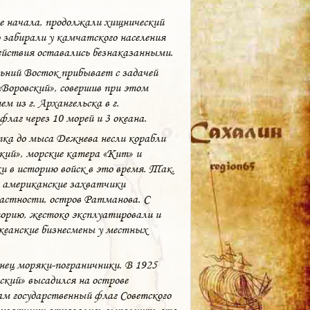
е начала, продолжали хищнический
о забирали у камчатского населения
действия оставались безнаказанными.
ьний Восток прибывает с задачей
Воровский», совершив при этом
 из г. Архангельска в г.
лаг через 10 морей и 3 океана.
тка до мыса Дежнева несли корабли
кий», морские катера «Кит» и
 в историю войск в это время. Так,
, американские захватчики
частности, остров Ратманова. С
орию, жестоко эксплуатировали и
океанские бизнесмены у местных
нец моряки-пограничники. В 1925
ский» высадился на острове
м государственный флаг Советского