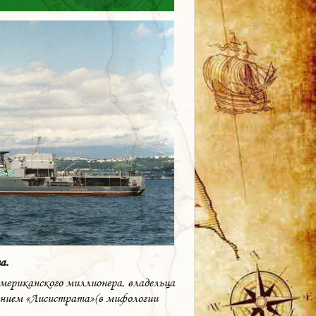
а.
 американского миллионера, владельца
анием «Лисистрата»(в мифологии