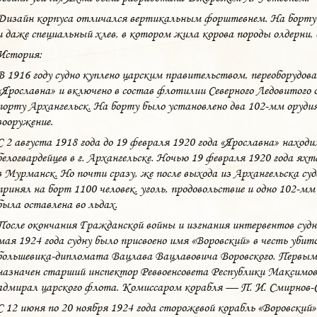
Дизайн корпуса отличался вертикальным форштевнем. На борту 
и даже специальный хлев, в котором жила корова породы олдерни, 
История:
В 1916 году судно куплено царским правительством, переоборудован
«Ярославна» и включено в состав флотилии Северного Ледовитого о
порту Архангельск. На борту было установлено два 102-мм оруди
вооружение.
С 2 августа 1918 года до 19 февраля 1920 года «Ярославна» находи
белогвардейцев в г. Архангельске. Ночью 19 февраля 1920 года ях
в Мурманск. Но почти сразу, же после выхода из Архангельска су
принял на борт 1100 человек, уголь, продовольствие и одно 102-мм
была оставлена во льдах.
После окончания Гражданской войны и изгнания интервентов судн
мая 1924 года судну было присвоено имя «Воровский» в честь убит
большевика-дипломата Вацлава Вацлавовича Воровского. Первы
назначен старший инспектор Реввоенсовета Республики Максимов,
адмирал царского флота. Комиссаром корабля — П. И. Смирнов-
С 12 июня по 20 ноября 1924 года сторожевой корабль «Воровский»