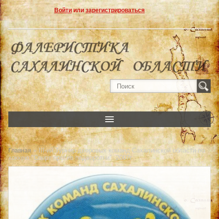
Войти
или
зарегистрироваться
» III-ий Турнир дворовых команд Сахалинской области по
Главная
хоккею "Спорт против подворотни". 2007г