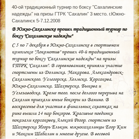
40-ой традиционный турнир по боксу "Сахалинские
надежды" на призы ГТРК "Сахалин" 3 место. г.Южно-
Сахалинск 5-7.12.2008
В Южно-Сахалинске прошел традиционный турнир по
боксу "Сахалинские надежды"
С 5 по 7 декабря в Южно-Сахалинске в спортивном
комплексе "Локомотив" прошел 40-й традиционный
турнир по боксу "Сахалинские надежды" на призы
ГТРК "Сахалин". В соревнованиях приняли участие
спортсмены из Долинска, Макарова, Александровск-
Сахалинского, Углегорска, Холмска, Корсакова,
Южно-Сахалинска, Шахтерска, Быкова и
Углезаводска. Кроме того, после долгого перерыва на
Сахалин приехали юные боксеры из Ванино. В
воскресенье для участия в финальных схватках на
ринг вышли 14 пар боксеров. Красивые поединки
показали корсаковец Алексей Регор, спортсмен из
Шахтерска Игорь Елькин, южносахалинцы Егор Ким
и Максим Шабалин и многие другие. В весовой