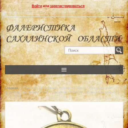
Войти
или
зарегистрироваться
» 40-ой традиционный турнир по боксу "Сахалинские
Главная
надежды" на призы ГТРК "Сахалин" 3 место. г.Южно-Сахалинск 5-
7.12.2008