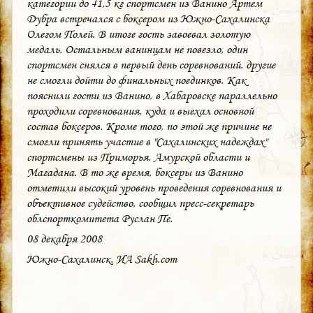
категории до 41,5 кг спортсмен из Ванино Артем
Дубра встречался с боксером из Южно-Сахалинска
Олегом Полей. В итоге гость завоевал золотую
медаль. Остальным ванинцам не повезло, один
спортсмен снялся в первый день соревнований, другие
не смогли дойти до финальных поединков. Как
пояснили гости из Ванино, в Хабаровске параллельно
проходили соревнования, куда и выехал основной
состав боксеров. Кроме того, по этой же причине не
смогли принять участие в "Сахалинских надеждах"
спортсмены из Приморья, Амурской области и
Магадана. В то же время, боксеры из Ванино
отметили высокий уровень проведения соревнования и
объективное судейство, сообщил пресс-секретарь
облспорткомитета Руслан Пе.
08 декабря 2008
Южно-Сахалинск, ИА Sakh.com