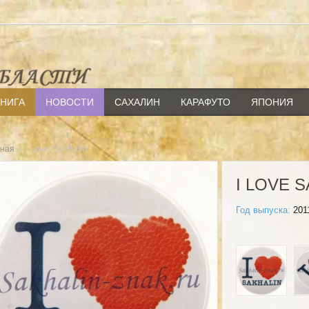
КНИГА
НОВОСТИ
САХАЛИН
КАРАФУТО
ЯПОНИЯ
» I Love Sakhalin
вная
I LOVE 
Год выпуска:
201