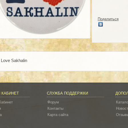
Поделиться
I Love Sakhalin
 КАБИНЕТ
СЛУЖБА ПОДДЕРЖКИ
ДОПО
Кабинет
Форум
Катало
и
Контакты
Новос
а
Карта сайта
Отзывы