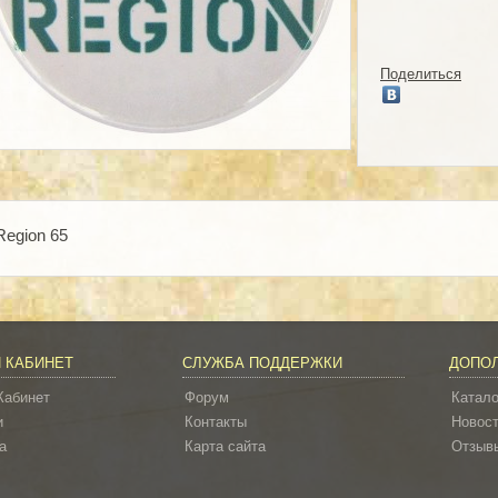
Поделиться
Region 65
 КАБИНЕТ
СЛУЖБА ПОДДЕРЖКИ
ДОПО
Кабинет
Форум
Катало
и
Контакты
Новос
а
Карта сайта
Отзывы