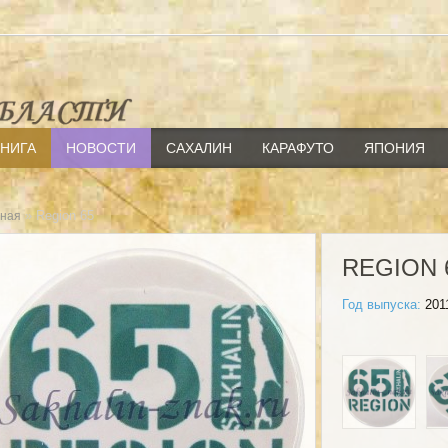
КНИГА
НОВОСТИ
САХАЛИН
КАРАФУТО
ЯПОНИЯ
» Region 65
вная
REGION 
Год выпуска:
201