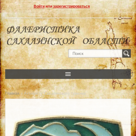
Войти
или
зарегистрироваться
» Активисту Сахалинского туризма
Главная