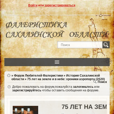
Войти
или
зарегистрироваться
»
Форум Любителей Фалеристики
»
История Сахалинской
области
»
75 лет на земле и в небе: хроники аэропорта (2020)
Поиск
Добро пожаловать на форум,пожалуйста
залогиньтесь
или
зарегистрируйтесь
чтобы оставить сообщения на форуме.
75 ЛЕТ НА ЗЕМЛ