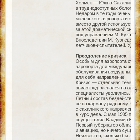
Холмск — Южно-Сахалинск. И
в труднодоступных болотисты
Недаром в те годы очень был
маленького аэропорта и о том
вместо другой используется
за этой драматической ситуа
под управлением М. Кузнецов
Впоследствии М. Кузнецов с
летчиков-испытателей. Удос
Преодоление кризиса
Особым для аэропорта стал 
аэропорта для международны
обслуживания воздушных суд
для себя направление.
Кризис — отдельная тема. И
авиаотряд распался на отдел
специалисты уволились, мног
Летный состав бездействовал
не по карману рядовому жите
с сахалинского направления.
в курс дела. С мая 1995 по д
осуществлял Владимир Кузьм
Первый губернатор области В
и авиацию, но ничего сущест
Неизвестно, сколько бы это 