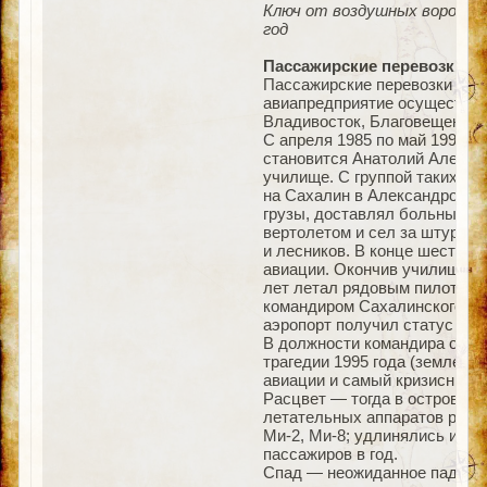
Ключ от воздушных ворот Са
год
Пассажирские перевозки
Пассажирские перевозки был
авиапредприятие осуществлял
Владивосток, Благовещенск,
С апреля 1985 по май 1995 г
становится Анатолий Алексан
училище. С группой таких ж
на Сахалин в Александровск-
грузы, доставлял больных и
вертолетом и сел за штурвал
и лесников. В конце шестид
авиации. Окончив училище в 
лет летал рядовым пилотом, 
командиром Сахалинского про
аэропорт получил статус меж
В должности командира он пр
трагедии 1995 года (землетр
авиации и самый кризисный с
Расцвет — тогда в островной
летательных аппаратов разно
Ми-2, Ми-8; удлинялись и ук
пассажиров в год.
Спад — неожиданное падение 