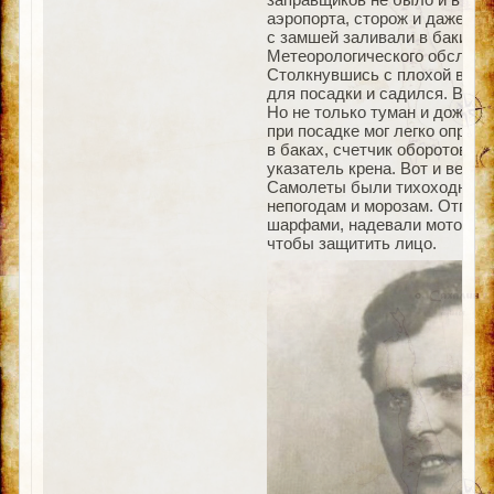
аэропорта, сторож и даже па
с замшей заливали в баки.
Метеорологического обслужив
Столкнувшись с плохой видим
для посадки и садился. Вын
Но не только туман и дожди
при посадке мог легко опрок
в баках, счетчик оборотов м
указатель крена. Вот и весь
Самолеты были тихоходными,
непогодам и морозам. Отправ
шарфами, надевали мотоцикле
чтобы защитить лицо.