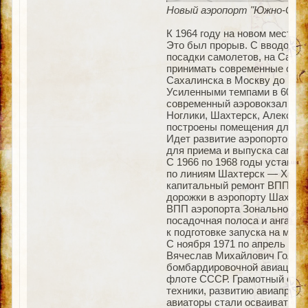
Новый аэропорт "Южно-Сахал
К 1964 году на новом месте 
Это был прорыв. С вводом в
посадки самолетов, на Сахали
принимать современные само
Сахалинска в Москву до 14-1
Усиленными темпами в 60-е г
современный аэровокзал в а
Ноглики, Шахтерск, Александ
построены помещения для об
Идет развитие аэропортов Ша
для приема и выпуска самол
С 1966 по 1968 годы устанав
по линиям Шахтерск — Хабар
капитальный ремонт ВПП в а
дорожки в аэропорту Шахтерс
ВПП аэропорта Зональное. П
посадочная полоса и ангар т
к подготовке запуска на мест
С ноября 1971 по апрель 19
Вячеслав Михайлович Гольце
бомбардировочной авиации. 
флоте СССР. Грамотный спец
техники, развитию авиапредп
авиаторы стали осваивать са