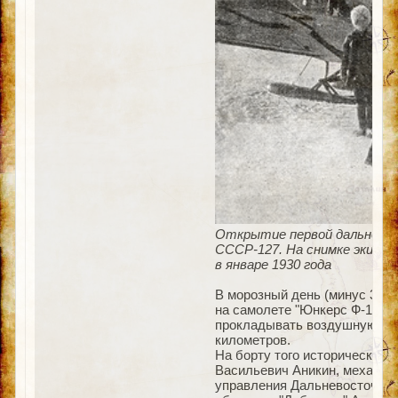
Открытие первой дальневос
СССР-127. На снимке экипаж
в январе 1930 года
В морозный день (минус 36 г
на самолете "Юнкерс Ф-13" (
прокладывать воздушную тра
километров.
На борту того историческог
Васильевич Аникин, механик
управления Дальневосточным