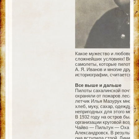
Какое мужество и любовь к с
сложнейших условиях! Возду
самолеты, которые пилотирова
А. Я. Иванов и многие другие
историографии, считается М.
Все выше и дальше
Пилоты сахалинской почтово
охраняли от пожаров леса, в
летчик Илья Мазурук много р
хлеб, муку, сахар, одежду. У
непригодных для этого местах
В 1932 году на остров была 
организации круговой возду
Чайво — Пильтун — Оха — п
Александровск. В результате
она вступила строй. Линию о