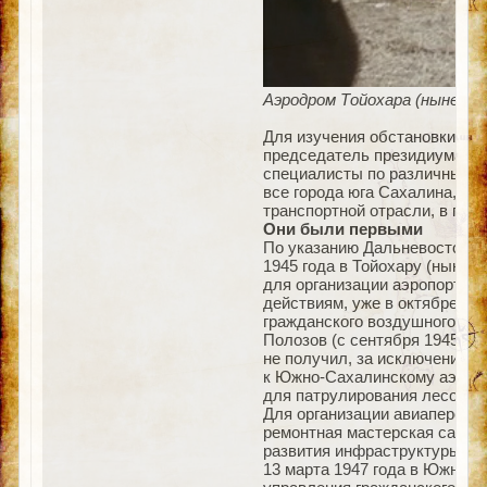
Аэродром Тойохара (ныне Юж
Для изучения обстановки, ан
председатель президиума Ве
специалисты по различным от
все города юга Сахалина, по
транспортной отрасли, в пер
Они были первыми
По указанию Дальневосточно
1945 года в Тойохару (ныне 
для организации аэропорта н
действиям, уже в октябре 19
гражданского воздушного фло
Полозов (с сентября 1945 по
не получил, за исключением 
к Южно-Сахалинскому аэропо
для патрулирования лесов.
Для организации авиаперево
ремонтная мастерская самол
развития инфраструктуры аэ
13 марта 1947 года в Южно-С