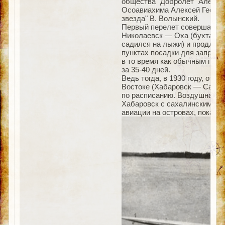
общества "Добролет" Алекса
Осоавиахима Алексей Георги
звезда" В. Волынский.
Первый перелет совершался
Николаевск — Оха (бухта Ур
садился на лыжи) и продлилс
пунктах посадки для заправк
в то время как обычным путе
за 35-40 дней.
Ведь тогда, в 1930 году, от
Востоке (Хабаровск — Сахали
по расписанию. Воздушная л
Хабаровск с сахалинскими р
авиации на островах, показа