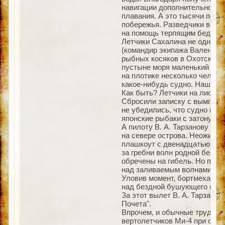
навигации дополнительно про
плавания. А это тысячи пере
побережья. Разведчики вывод
на помощь терпящим бедствие
Летчики Сахалина не однажд
(командир экипажа Валентин 
рыбных косяков в Охотском м
пустыне моря маленький крас
на плотике несколько челове
какое-нибудь судно. Нашли. С
Как быть? Летчики на листе 
Сбросили записку с вымпелом
не убедились, что судно под
японские рыбаки с затонувш
А пилоту В. А. Тарзанову и 
на севере острова. Неожидан
плашкоут с двенадцатью рыб
за гребни волн родной берег
обречены на гибель. Но пом
над заливаемым волнами пла
Уловив момент, бортмеханик
над бездной бушующего моря 
За этот вылет В. А. Тарзано
Почета".
Впрочем, и обычные трудовые
вертолетчиков Ми-4 при стр