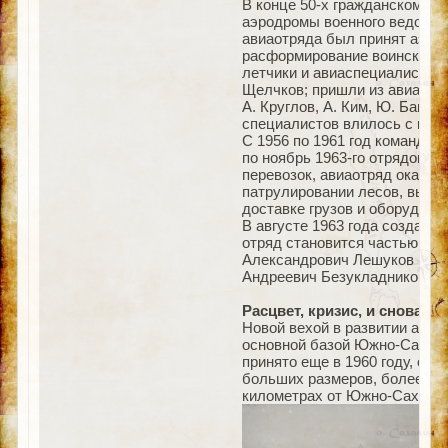
В конце 50-х гражданскому 
аэродромы военного ведомств
авиаотряда был принят аэро
расформирование воинских а
летчики и авиаспециалисты А
Щелчков; пришли из авиаучил
А. Круглов, А. Ким, Ю. Банни
специалистов влилось с нача
С 1956 по 1961 год командир
по ноябрь 1963-го отрядом 
перевозок, авиаотряд оказы
патрулировании лесов, выпол
доставке грузов и оборудова
В августе 1963 года создает
отряд становится частью эт
Александрович Лешуков (ноя
Андреевич Безукладников.
Расцвет, кризис, и снова ра
Новой вехой в развитии авиа
основной базой Южно-Сахали
принято еще в 1960 году, об
больших размеров, более тре
километрах от Южно-Сахалин