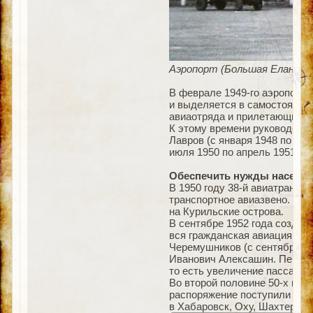
Аэропорт (Большая Елань) в 
В феврале 1949-го аэропорт 
и выделяется в самостоятель
авиаотряда и прилетающих с
К этому времени руководств
Лавров (с января 1948 по ию
июля 1950 по апрель 1951) и 
Обеспечить нужды населе
В 1950 году 38-й авиатранспо
транспортное авиазвено. Име
на Курильские острова.
В сентябре 1952 года создае
вся гражданская авиация Са
Черемушников (с сентября 195
Иванович Алексашин. Перед 
то есть увеличение пассажир
Во второй половине 50-х год
распоряжение поступили сам
в Хабаровск, Оху, Шахтерск, 