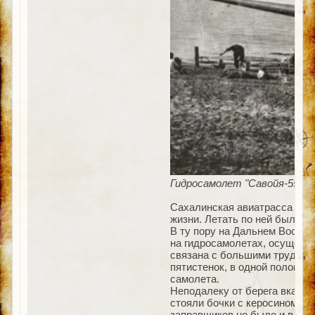
Гидросамолет "Савойя-55", с
Сахалинская авиатрасса сыг
жизни. Летать по ней было н
В ту пору на Дальнем Восток
на гидросамолетах, осущест
связана с большими труднос
пятистенок, в одной половин
самолета.
Неподалеку от берега вкапыв
стояли бочки с керосином и 
заправщиков не было и в пом