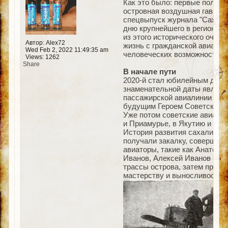
Как это было: первые полеты
островная воздушная гавань 
спецвыпуск журнала "Сахали
дню крупнейшего в регионе и
из этого исторического очерк
Автор: Alex72
жизнь с гражданской авиацией
Wed Feb 2, 2022 11:49:35 am
человеческих возможностей.
Views: 1262
Share
В начале пути
2020-й стал юбилейным для в
знаменательной даты являетс
пассажирской авиалинии Ха
будущим Героем Советского
Уже потом советские авиатор
и Приамурье, в Якутию и на 
История развития сахалинско
получали закалку, совершали
авиаторы, такие как Анатоли
Иванов, Алексей Иванов и мн
трассы острова, затем прод
мастерству и выносливости. 