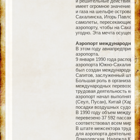
и решительные действия ново
имеет огромное значение для
и газа на шельфе острова, 
Сахалинска, Игорь Павлович 
самолеты, пересекающие Тихи
аэропорту, чтобы на Сахалин 
угодно. Эта мечта осуществи
Аэропорт международного 
В этом году авиапредприятие
аэропорта.
9 января 1990 года распоря
аэропорта Южно-Сахалинск (Х
был создан международный с
Сагитов, заслуженный штурм
Большая роль в организации 
международных перевозок, о
трудовая деятельность котор
аэропорт начал выполнять р
(Сеул, Пусан), Китай (Харби
посадки воздушных судов, в
В 1990 году объем междунаро
перевезено 37 592 пассажира
соответствовал всем мировы
В штате межсектора трудили
для аэропорта деятельности
Домалевская, Надежда Крючк