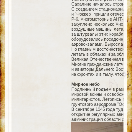
Сахалине началось строител
С созданием стационарных а
и "Фоккер" пришли отечестве
Р-6, многомоторные АНТ-9, а 
закуплено несколько многоме
воздушные машины летали те
за штурвалы этих кораблей. 
оборудовались посадочные п
аэровокзалами. Выросла скор
Но главным достоинством эт
летать в облаках и за облака
Великая Отечественная войн
Многие гражданские летчики
и авиаторы Дальнего Востока
на фронтах и в тылу, чтобы с
Мирное небо
Подлинный подъем в развити
мировой войны и освобожден
милитаристов. Летопись под 
грунтового аэродрома "Осав
В сентябре 1945 года туда 
открытие регулярных авиас
администрация области разм