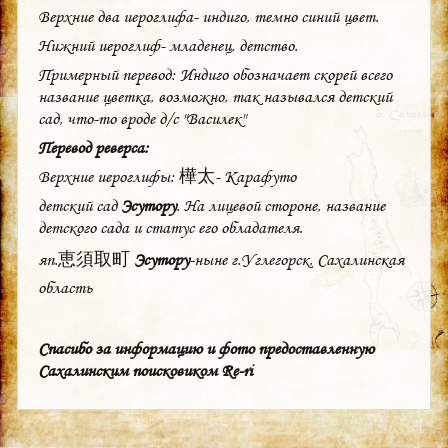
Верхние два иероглифа- индиго, темно синий цвет.
Нижний иероглиф- младенец, детство.
Примерный перевод: Индиго обозначает скорей всего
название цветка, возможно, так назывался детский
сад, что-то вроде д/c "Василек"
Перевод реверса:
Верхние иероглифы: 樺太- Карафуто
детский сад
Эсутору
. На лицевой стороне, название
детского сада и статус его обладателя.
яп.恵須取町
Эсутору
-ныне г.Углегорск, Сахалинская
область
Спасибо за информацию и фото предоставленную
Сахалинским поисковиком Re-ri