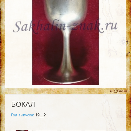
БОКАЛ
Год выпуска:
19__?