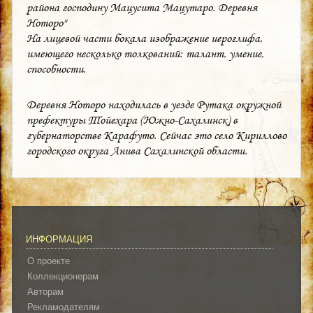
района господину Мацусита Мацутаро. Деревня
Ноторо"
На лицевой части бокала изображение иероглифа,
имеющего несколько толкований: талант, умение,
способности.
Деревня Ноторо находилась в уезде Рутака окружной
префектуры Тойехара (Южно-Сахалинск) в
губернаторстве Карафуто. Сейчас это село Кириллово
городского округа Анива Сахалинской области.
ИНФОРМАЦИЯ
О проекте
Коллекционерам
Авторам
Рекламодателям