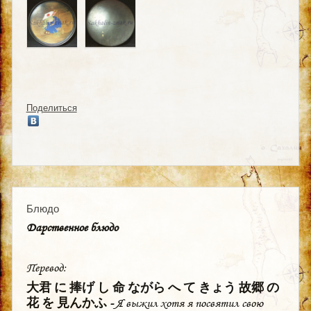
Поделиться
Блюдо
Дарственное блюдо
Перевод:
大君 に 捧げ し 命 ながら へ て きょう 故郷 の
花 を 見んかふ -
Я выжил хотя я посвятил свою