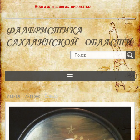
Войти
или
зарегистрироваться
»
» Блюдо
Главная
Интерес