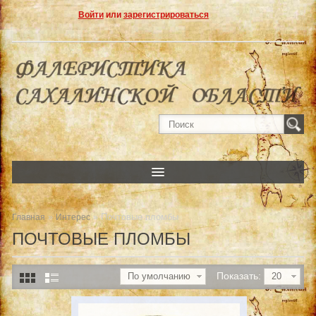
Войти
или
зарегистрироваться
»
» Почтовые пломбы
Главная
Интерес
ПОЧТОВЫЕ ПЛОМБЫ
Показать:
По умолчанию
20