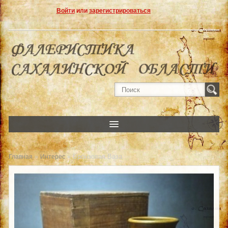
Войти
или
зарегистрироваться
»
» Бронзовая Ваза
Главная
Интерес