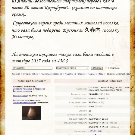
из Японии (велосипедист спортсмен) перевел как "в
честь 30-летия Карафуто"... (хранят по настоящее
время).
Существует версия среди местных жителей поселка,
что ваза была подарена Кусюннай
久春内
(поселку
Ильинское)
На японском аукционе такая ваза была продана в
сентябре 2017 года за 456 $