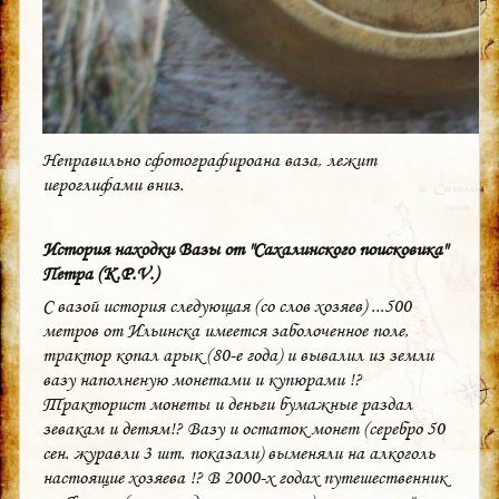
Неправильно сфотографироана ваза, лежит
иероглифами вниз.
История находки Вазы от "Сахалинского поисковика"
Петра (K.P.V.)
С вазой история следующая (со слов хозяев) ...500
метров от Ильинска имеется заболоченное поле,
трактор копал арык (80-е года) и вывалил из земли
вазу наполненую монетами и купюрами !?
Тракторист монеты и деньги бумажные раздал
зевакам и детям!? Вазу и остаток монет (серебро 50
сен. журавли 3 шт. показали) выменяли на алкоголь
настоящие хозяева !? В 2000-х годах путешественник