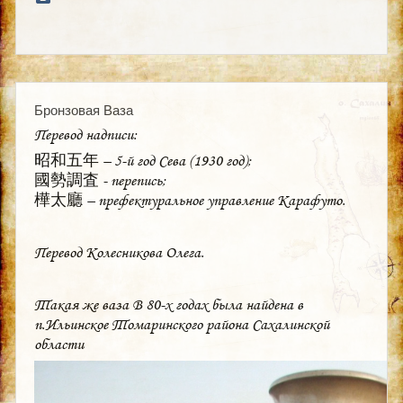
Бронзовая Ваза
Перевод надписи:
昭和五年 – 5-й год Сева (1930 год);
國勢調査 - перепись;
樺太廳 – префектуральное управление Карафуто.
Перевод Колесникова Олега.
Такая же ваза В 80-х годах была найдена в
п.Ильинское Томаринского района Сахалинской
области