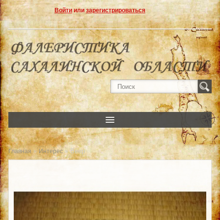
Войти
или
зарегистрироваться
»
» Веер
Главная
Интерес