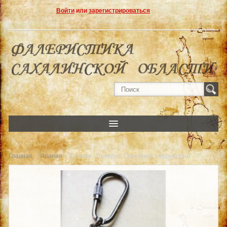
Войти
или
зарегистрироваться
»
» Брелок. Возврат Северных территорий
Главная
Япония