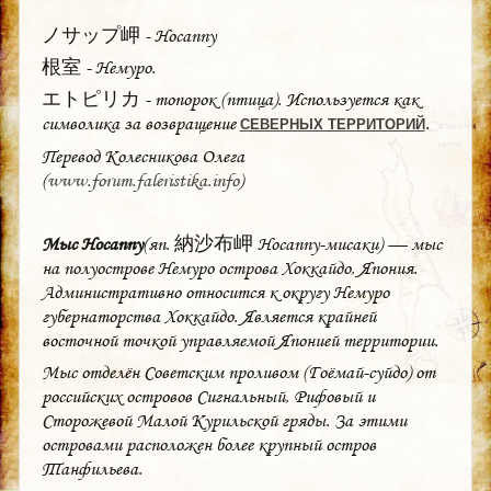
ノサップ岬 - Носаппу
根室 - Немуро.
エトピリカ - топорок (птица). Используется как
символика за возвращение
.
СЕВЕРНЫХ ТЕРРИТОРИЙ
Перевод Колесникова Олега
(
www.forum.faleristika.info
)
Мыс Носаппу
(яп.
納沙布岬
Носаппу-мисаки) — мыс
на полуострове Немуро острова Хоккайдо, Япония.
Административно относится к округу Немуро
губернаторства Хоккайдо. Является крайней
восточной точкой управляемой Японией территории.
Мыс отделён Советским проливом (Гоёмай-суйдо) от
российских островов Сигнальный, Рифовый и
Сторожевой Малой Курильской гряды. За этими
островами расположен более крупный остров
Танфильева.