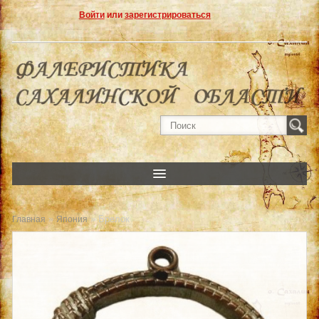
Войти
или
зарегистрироваться
»
» Брелок
Главная
Япония