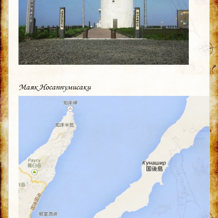
Маяк Носаппумисаки