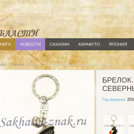
КНИГА
НОВОСТИ
САХАЛИН
КАРАФУТО
ЯПОНИЯ
»
» Брелок. За возвращение Северных территорий
вная
Япония
БРЕЛОК.
СЕВЕРН
Год выпуска:
201