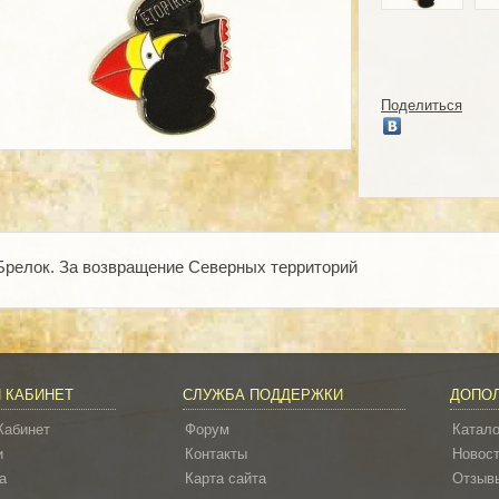
Поделиться
Брелок. За возвращение Северных территорий
 КАБИНЕТ
СЛУЖБА ПОДДЕРЖКИ
ДОПО
Кабинет
Форум
Катало
и
Контакты
Новос
а
Карта сайта
Отзывы