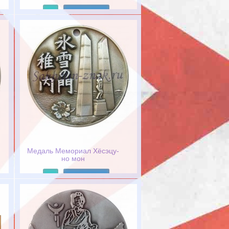
Подробнее
Медаль Мемориал Хёсэцу-
но мон
Подробнее