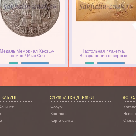
Медаль Мемориал Хёсэцу-
Настольная плакетка.
но мон / Мыс Соя
Возвращение северных
территорий
Подробнее
Подробнее
 КАБИНЕТ
СЛУЖБА ПОДДЕРЖКИ
ДОПО
Кабинет
Форум
Катало
и
Контакты
Новос
а
Карта сайта
Отзывы