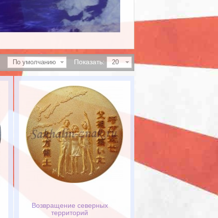
Показать:
По умолчанию
20
Возвращение северных
территорий