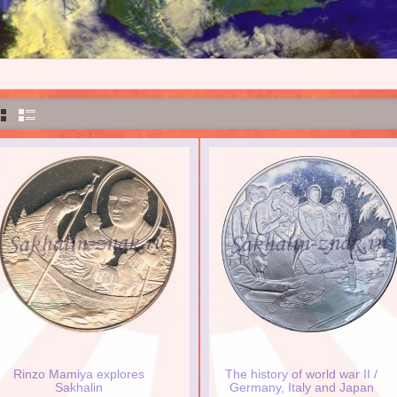
Rinzo Mamiya explores
The history of world war II /
Sakhalin
Germany, Italy and Japan