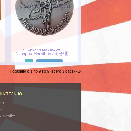
Японский марафон.
Nosappu Marathon / 返せ/北
方領土第2回サプ岬マラソン
大会1983-8-21
Подробнее
Показано с 1 по 9 из 9 (всего 1 страниц)
ЛНИТЕЛЬНО
ги
ти
 о сайте