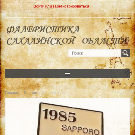
Войти
или
зарегистрироваться
»
» Sapporo 1985
Главная
Япония