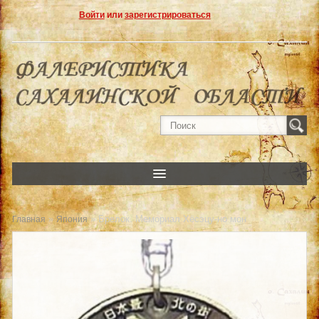
Войти
или
зарегистрироваться
»
» Брелок. Мемориал Хёсэцу-но мон
Главная
Япония