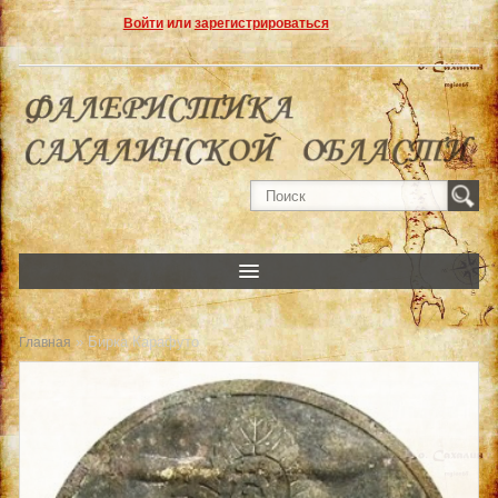
Войти
или
зарегистрироваться
» Бирка Карафуто
Главная